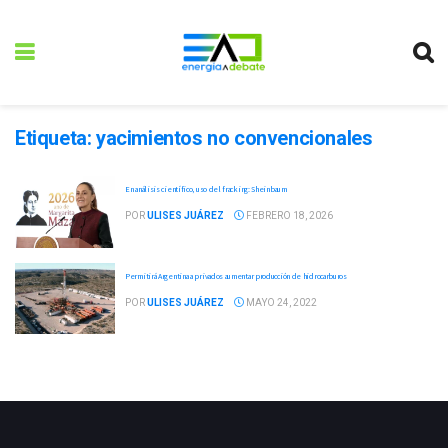
Etiqueta:
yacimientos no convencionales
En análisis científico, uso del fracking: Sheinbaum
POR
ULISES JUÁREZ
FEBRERO 18, 2026
Permitirá Argentina a privados aumentar producción de hidrocarburos
POR
ULISES JUÁREZ
MAYO 24, 2022