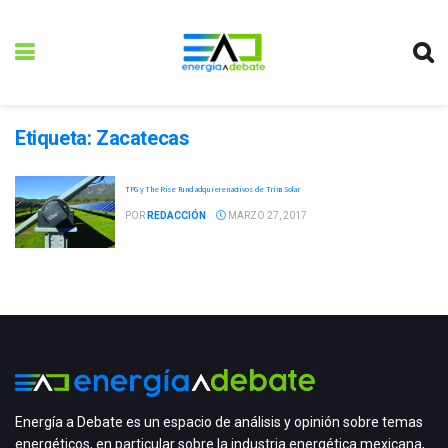
Etiqueta:
Zacatecas
TPG y The Rise Fund adquieren activos de Trina Solar
POR
REDACCIÓN
MARZO 27, 2017
Energía a Debate es un espacio de análisis y opinión sobre temas
energéticos, en particular sobre la industria energética mexicana,