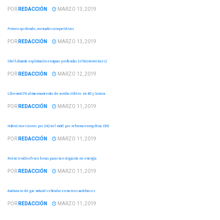
POR
REDACCIÓN
MARZO 13, 2019
Pemex quebrado, mercados competitivos
POR
REDACCIÓN
MARZO 13, 2019
Shell abarata explotación en aguas profundas (elEconomista.es)
POR
REDACCIÓN
MARZO 12, 2019
Liberará CFE almacenamiento de combustibles en BC y Sonora
POR
REDACCIÓN
MARZO 11, 2019
Habrá inversiones por 242 mil mdd por reforma energética: CRE
POR
REDACCIÓN
MARZO 11, 2019
Reino Unido ofrece becas para investigación en energía
POR
REDACCIÓN
MARZO 11, 2019
Avalan uso de gas natural vehicular en nuevos autobuses
POR
REDACCIÓN
MARZO 11, 2019