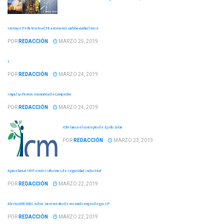
Instruye Peña Nieto a CFE a consumir carbón coahuilense
POR
REDACCIÓN
MARZO 25, 2019
L
POR
REDACCIÓN
MARZO 24, 2019
Impulsa Pemex economía de Campeche
POR
REDACCIÓN
MARZO 24, 2019
ICM lanza el concepto de Ejido Solar
POR
REDACCIÓN
MARZO 23, 2019
Aprueban al IMP emitir informes de seguridad industrial
POR
REDACCIÓN
MARZO 22, 2019
Alerta AMEXGAS sobre incremento de mercado negro de gas LP
POR
REDACCIÓN
MARZO 22, 2019