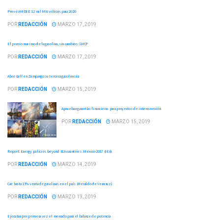
Prevé AMDEE 12 mil MW eólicos para 2020
POR
REDACCIÓN
MARZO 17, 2019
El precio maximo de la gasolina, sin cambios: SHCP
POR
REDACCIÓN
MARZO 17, 2019
Abre Gulf en Zumpango su tercera gasolinería
POR
REDACCIÓN
MARZO 15, 2019
Aprueban garantías financieras para proyectos de interconexión
POR
REDACCIÓN
MARZO 15, 2019
Report: Energy policies beyond IEA countries: Mexico 2017 (IEA)
POR
REDACCIÓN
MARZO 14, 2019
Cae hasta 15% venta de gasolinas en el país (Heraldo de Veracruz)
POR
REDACCIÓN
MARZO 13, 2019
Ejecutan por primera vez el mercado para el balance de potencia