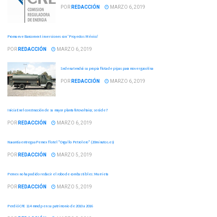
POR
REDACCIÓN
MARZO 6, 2019
Promueve Bancomext inversiones con 'Proyectos México'
POR
REDACCIÓN
MARZO 6, 2019
Sedena tendrá su propia flota de pipas para mover gasolina
POR
REDACCIÓN
MARZO 6, 2019
Inicia Enel construcción de su mayor planta fotovoltaica; será de 7
POR
REDACCIÓN
MARZO 6, 2019
Navantia entrega a Pemex flotel "Orgullo Petrolero" (20minutos.es)
POR
REDACCIÓN
MARZO 5, 2019
Pemex no ha podido reducir el robo de combustibles: Murrieta
POR
REDACCIÓN
MARZO 5, 2019
Perdió CFE 114 mmdp en su patrimonio de 2010 a 2016