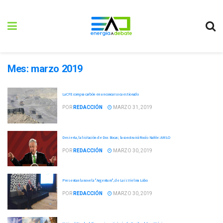
Mes:
marzo 2019
La CFE compra carbón en un concurso cuestionado
POR
REDACCIÓN
MARZO 31, 2019
Desierta, la licitación de Dos Bocas; la construirá Rocío Nahle: AMLO
POR
REDACCIÓN
MARZO 30, 2019
Presentan la novela "Argentum", de Luis Vielma Lobo
POR
REDACCIÓN
MARZO 30, 2019