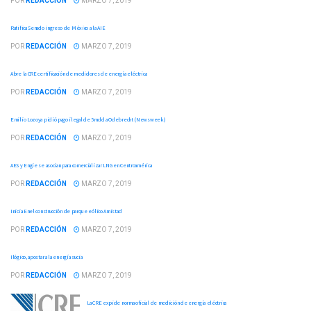
POR
REDACCIÓN
MARZO 7, 2019
Ratifica Senado ingreso de México a la AIE
POR
REDACCIÓN
MARZO 7, 2019
Abre la CRE certificación de medidores de energía eléctrica
POR
REDACCIÓN
MARZO 7, 2019
Emilio Lozoya pidió pago ilegal de 5mdd a Odebrecht (Newsweek)
POR
REDACCIÓN
MARZO 7, 2019
AES y Engie se asocian para comercializar LNG en Centroamérica
POR
REDACCIÓN
MARZO 7, 2019
Inicia Enel construcción de parque eólico Amistad
POR
REDACCIÓN
MARZO 7, 2019
Ilógico, apostar a la energía sucia
POR
REDACCIÓN
MARZO 7, 2019
La CRE expide norma oficial de medición de energía eléctrica