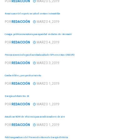
POR
REDACCIÓN
MARZO 5, 2019
Renaissance Oil reports on Lukoil venture in Amatitlán
POR
REDACCIÓN
MARZO 4, 2019
Cenagas publica convocatoria para capacidad en ductos de internació
POR
REDACCIÓN
MARZO 4, 2019
Provoca comercio de gasolina robada caída de 50% en ventas: ONEXPO
POR
REDACCIÓN
MARZO 3, 2019
Combustibles, perspectiva incierta
POR
REDACCIÓN
MARZO 1, 2019
Energía a debate No. 24
POR
REDACCIÓN
MARZO 1, 2019
Actualizan NOM de eficiencia para acondicionadores de aire
POR
REDACCIÓN
MARZO 1, 2019
Publican ganadores del Premio de Ahorro de Energía Eléctrica