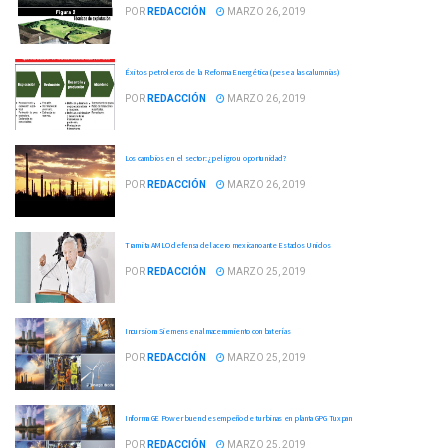
POR
REDACCIÓN
MARZO 26, 2019
Éxitos petroleros de la Reforma Energética (pese a las calumnias)
POR
REDACCIÓN
MARZO 26, 2019
Los cambios en el sector: ¿peligro u oportunidad?
POR
REDACCIÓN
MARZO 26, 2019
Tramita AMLO defensa del acero mexicano ante Estados Unidos
POR
REDACCIÓN
MARZO 25, 2019
Incursiona Siemens en almacenamiento con baterías
POR
REDACCIÓN
MARZO 25, 2019
Informa GE Power buen desempeño de turbinas en planta GPG Tuxpan
POR
REDACCIÓN
MARZO 25, 2019