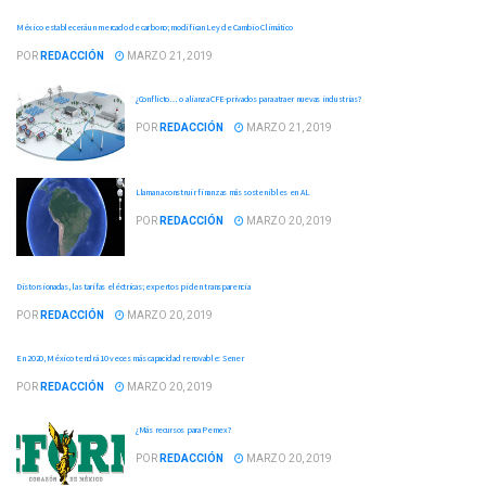
México establecerá un mercado de carbono; modifican Ley de Cambio Climático
POR
REDACCIÓN
MARZO 21, 2019
¿Conflicto… o alianza CFE-privados para atraer nuevas industrias?
POR
REDACCIÓN
MARZO 21, 2019
Llaman a construir finanzas más sostenibles en AL
POR
REDACCIÓN
MARZO 20, 2019
Distorsionadas, las tarifas eléctricas; expertos piden transparencia
POR
REDACCIÓN
MARZO 20, 2019
En 2020, México tendrá 10 veces más capacidad renovable: Sener
POR
REDACCIÓN
MARZO 20, 2019
¿Más recursos para Pemex?
POR
REDACCIÓN
MARZO 20, 2019