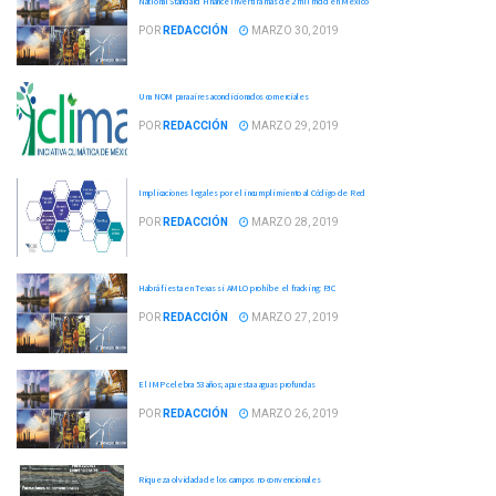
National Standard Finance invertirá más de 2 mil mdd en México
POR
REDACCIÓN
MARZO 30, 2019
Una NOM para aires acondicionados comerciales
POR
REDACCIÓN
MARZO 29, 2019
Implicaciones legales por el incumplimiento al Código de Red
POR
REDACCIÓN
MARZO 28, 2019
Habrá fiesta en Texas si AMLO prohíbe el fracking: PJC
POR
REDACCIÓN
MARZO 27, 2019
El IMP celebra 53 años; apuesta a aguas profundas
POR
REDACCIÓN
MARZO 26, 2019
Riqueza olvidada de los campos no convencionales