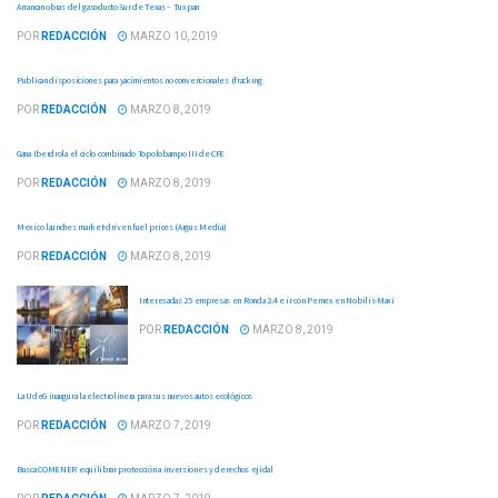
Arrancan obras del gasoducto Sur de Texas – Tuxpan
POR
REDACCIÓN
MARZO 10, 2019
Publican disposiciones para yacimientos no convencionales (fracking
POR
REDACCIÓN
MARZO 8, 2019
Gana Iberdrola el ciclo combinado Topolobampo III de CFE
POR
REDACCIÓN
MARZO 8, 2019
Mexico launches market-driven fuel prices (Argus Media)
POR
REDACCIÓN
MARZO 8, 2019
Interesadas 25 empresas en Ronda 2.4 e ir con Pemex en Nobilis-Maxi
POR
REDACCIÓN
MARZO 8, 2019
La UdeG inaugura la electrolinera para sus nuevos autos ecológicos
POR
REDACCIÓN
MARZO 7, 2019
Busca COMENER equilibrar protección a inversiones y derechos ejidal