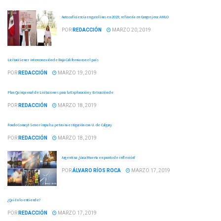
Autosuficiencia en gasolinas en 2023; refinería en Cangrejera: AMLO
POR
REDACCIÓN
MARZO 20, 2019
Licitará Sener interconexión de Baja California con el país
POR
REDACCIÓN
MARZO 19, 2019
Plan Quinquenal de Licitaciones para la Exploración y Extracción de
POR
REDACCIÓN
MARZO 18, 2019
Fondo Conacyt-Sener impulsa petroinvestigación con U. de Calgary
POR
REDACCIÓN
MARZO 18, 2019
Argentina: ¿Vaca Muerta en punto de inflexión?
POR
ÁLVARO RÍOS ROCA
MARZO 17, 2019
¿Quién lo entiende?
POR
REDACCIÓN
MARZO 17, 2019