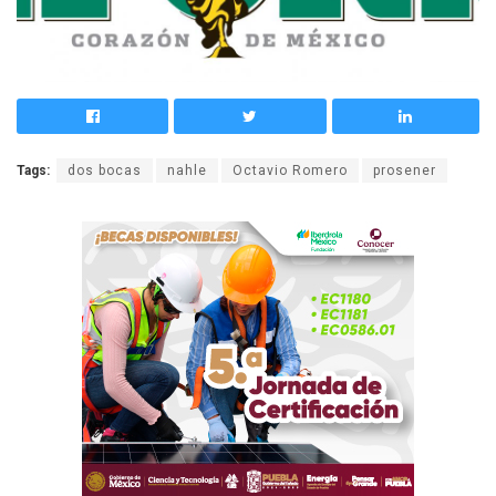
Tags:
dos bocas
nahle
Octavio Romero
prosener