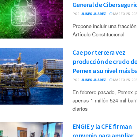
General de Ciberseguri
POR
ULISES JUÁREZ
MARZO 25, 202
Propone incluir una fracción
Artículo Constitucional
Cae por tercera vez
producción de crudo d
Pemex a su nivel más b
POR
ULISES JUÁREZ
MARZO 25, 202
En febrero pasado, Pemex p
apenas 1 millón 524 mil barr
diarios
ENGIE y la CFE firman
convenio para ampliar