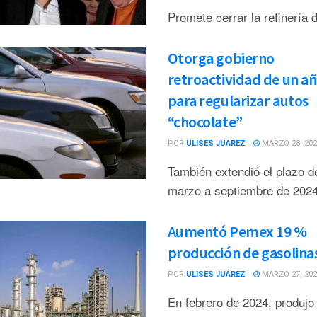
Promete cerrar la refinería 
Otorga gobierno
retroactividad de un a
para regularizar autos
“chocolate”
POR
ULISES JUÁREZ
MARZO 28, 202
También extendió el plazo d
marzo a septiembre de 202
Aumentó Pemex 19 %
producción de gasolina
POR
ULISES JUÁREZ
MARZO 27, 202
En febrero de 2024, produjo