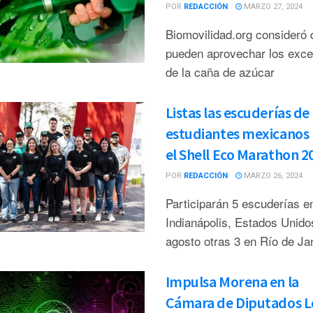
POR
REDACCIÓN
MARZO 27, 2024
Biomovilidad.org consideró 
pueden aprovechar los exc
de la caña de azúcar
Listas las escuderías de
estudiantes mexicanos
el Shell Eco Marathon 2
POR
REDACCIÓN
MARZO 26, 2024
Participarán 5 escuderías e
Indianápolis, Estados Unido
agosto otras 3 en Río de Ja
Impulsa Morena en la
Cámara de Diputados L