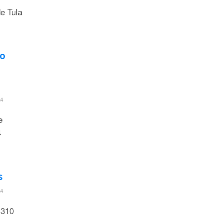
de Tula
ño
4
e
4
s
4
 310