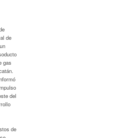
de
al de
 un
soducto
e gas
catán.
nformó
impulso
este del
rollo
ostos de
 se