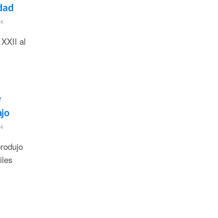
dad
4
 XXII al
e
ajo
4
rodujo
iles