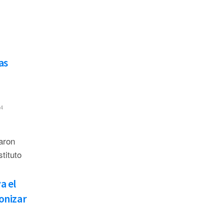
as
4
aron
tituto
a el
onizar