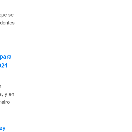
que se
edentes
 para
024
n
s, y en
neiro
ey