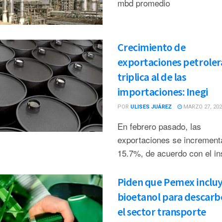
mbd promedio
Crecimiento de
exportaciones petroler
triplica al de las
importaciones: Inegi
POR
ULISES JUÁREZ
MARZO 27, 202
En febrero pasado, las
exportaciones se increment
15.7%, de acuerdo con el ins
Piden que Pemex incluy
bioetanol para descarb
el sector transporte