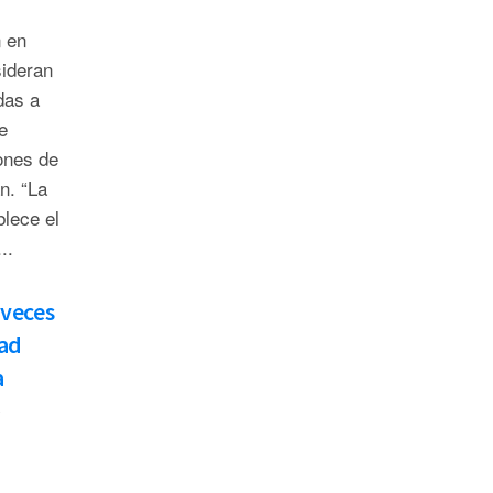
 en
sideran
das a
e
ones de
n. “La
blece el
..
 veces
dad
a