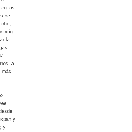
 en los
es de
eche,
iación
ar la
 gas
67
rios, a
e más
to
vee
 desde
uxpan y
; y