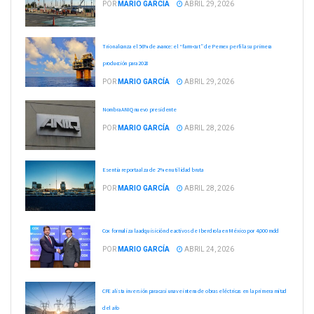
POR
MARIO GARCÍA
ABRIL 29, 2026
Trion alcanza el 56% de avance: el “farm-out” de Pemex perfila su primera
producción para 2028
POR
MARIO GARCÍA
ABRIL 29, 2026
Nombra ANIQ nuevo presidente
POR
MARIO GARCÍA
ABRIL 28, 2026
Esentia reporta alza de 2% en utilidad bruta
POR
MARIO GARCÍA
ABRIL 28, 2026
Cox formaliza la adquisición de activos de Iberdrola en México por 4,000 mdd
POR
MARIO GARCÍA
ABRIL 24, 2026
CFE alista inversión para casi una veintena de obras eléctricas en la primera mitad
del año