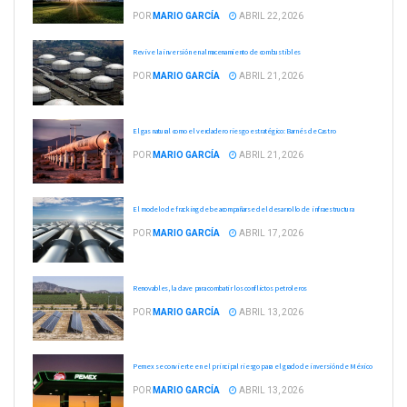
POR
MARIO GARCÍA
ABRIL 22, 2026
Revive la inversión en almacenamiento de combustibles
POR
MARIO GARCÍA
ABRIL 21, 2026
El gas natural como el verdadero riesgo estratégico: Barnés de Castro
POR
MARIO GARCÍA
ABRIL 21, 2026
El modelo de fracking debe acompañarse del desarrollo de infraestructura
POR
MARIO GARCÍA
ABRIL 17, 2026
Renovables, la clave para combatir los conflictos petroleros
POR
MARIO GARCÍA
ABRIL 13, 2026
Pemex se convierte en el principal riesgo para el grado de inversión de México
POR
MARIO GARCÍA
ABRIL 13, 2026