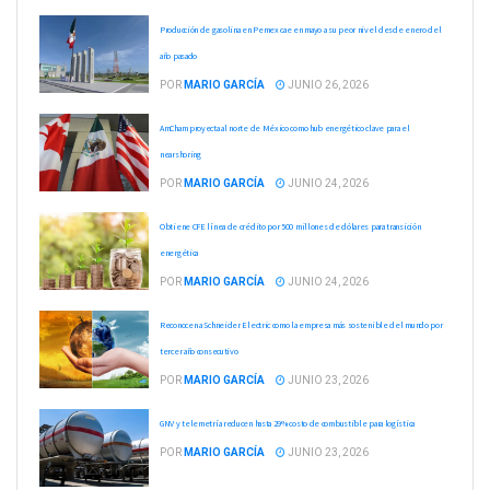
Producción de gasolina en Pemex cae en mayo a su peor nivel desde enero del
año pasado
POR
MARIO GARCÍA
JUNIO 26, 2026
AmCham proyecta al norte de México como hub energético clave para el
nearshoring
POR
MARIO GARCÍA
JUNIO 24, 2026
Obtiene CFE línea de crédito por 500 millones de dólares para transición
energética
POR
MARIO GARCÍA
JUNIO 24, 2026
Reconocen a Schneider Electric como la empresa más sostenible del mundo por
tercer año consecutivo
POR
MARIO GARCÍA
JUNIO 23, 2026
GNV y telemetría reducen hasta 29% costo de combustible para logística
POR
MARIO GARCÍA
JUNIO 23, 2026