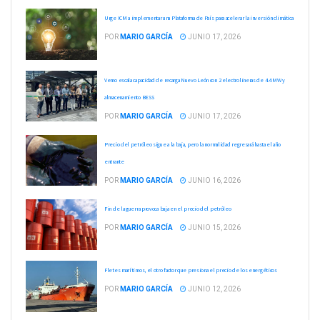
Urge ICM a implementar una Plataforma de País para acelerar la inversión climática
POR
MARIO GARCÍA
JUNIO 17, 2026
Vemo escala capacidad de recarga Nuevo León con 2 electrolineras de 4.4 MW y
almacenamiento BESS
POR
MARIO GARCÍA
JUNIO 17, 2026
Precio del petróleo sigue a la baja, pero la normalidad regresará hasta el año
entrante
POR
MARIO GARCÍA
JUNIO 16, 2026
Fin de la guerra provoca baja en el precio del petróleo
POR
MARIO GARCÍA
JUNIO 15, 2026
Fletes marítimos, el otro factor que presiona el precio de los energéticos
POR
MARIO GARCÍA
JUNIO 12, 2026