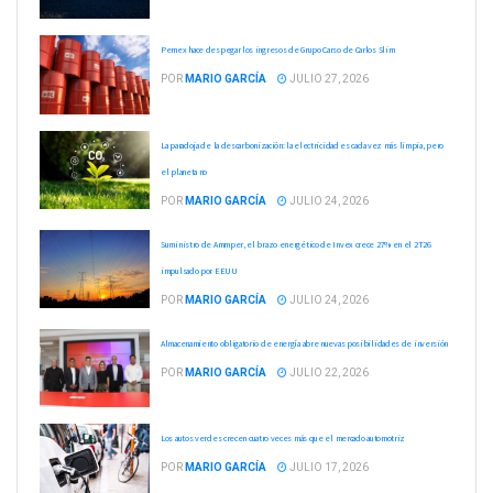
Pemex hace despegar los ingresos de Grupo Carso de Carlos Slim
POR
MARIO GARCÍA
JULIO 27, 2026
La paradoja de la descarbonización: la electricidad es cada vez más limpia, pero
el planeta no
POR
MARIO GARCÍA
JULIO 24, 2026
Suministro de Ammper, el brazo energético de Invex crece 27% en el 2T26
impulsado por EEUU
POR
MARIO GARCÍA
JULIO 24, 2026
Almacenamiento obligatorio de energía abre nuevas posibilidades de inversión
POR
MARIO GARCÍA
JULIO 22, 2026
Los autos verdes crecen cuatro veces más que el mercado automotriz
POR
MARIO GARCÍA
JULIO 17, 2026