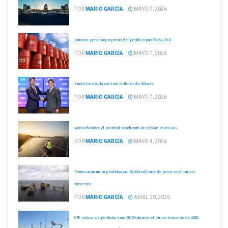
POR
MARIO GARCÍA
MAYO 7, 2026
Banamex prevé mayor precio del petróleo para 2026 y 2027
POR
MARIO GARCÍA
MAYO 7, 2026
Emite Cox deuda por 2 mil millones de dólares
POR
MARIO GARCÍA
MAYO 7, 2026
Acción climática, el principal pendiente de México en los ODS
POR
MARIO GARCÍA
MAYO 4, 2026
Pemex aumenta su pérdida a casi 46,000 millones de pesos en el primer
trimestre
POR
MARIO GARCÍA
ABRIL 30, 2026
CFE reduce sus pérdidas en un 97.5% durante el primer trimestre de 2026