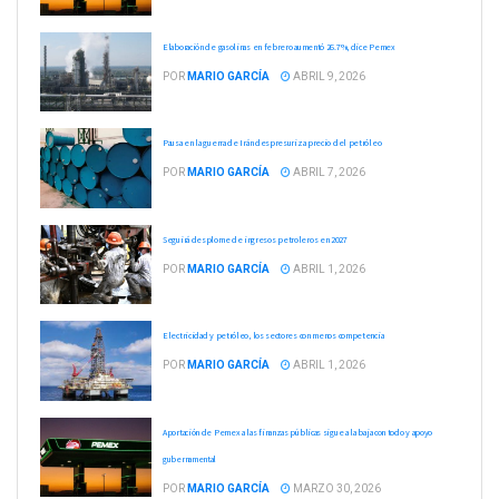
Elaboración de gasolinas en febrero aumentó 26.7%, dice Pemex
POR
MARIO GARCÍA
ABRIL 9, 2026
Pausa en la guerra de Irán despresuriza precio del petróleo
POR
MARIO GARCÍA
ABRIL 7, 2026
Seguirá desplome de ingresos petroleros en 2027
POR
MARIO GARCÍA
ABRIL 1, 2026
Electricidad y petróleo, los sectores con menos competencia
POR
MARIO GARCÍA
ABRIL 1, 2026
Aportación de Pemex a las finanzas públicas sigue a la baja con todo y apoyo
gubernamental
POR
MARIO GARCÍA
MARZO 30, 2026