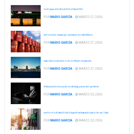
Se dispara subsidio al diésel hasta 70%
POR
MARIO GARCÍA
MARZO 27, 2026
WTI cierra la semana por encima de los 100 dólares
POR
MARIO GARCÍA
MARZO 27, 2026
Aprueba Esentia Fase II de su Plan de Expansión
POR
MARIO GARCÍA
MARZO 27, 2026
Reducción de la tensión en Irán baja precio del petróleo
POR
MARIO GARCÍA
MARZO 23, 2026
Vuelve el estímulo fiscal a la gasolina Magna después de casi 1 año
POR
MARIO GARCÍA
MARZO 20, 2026