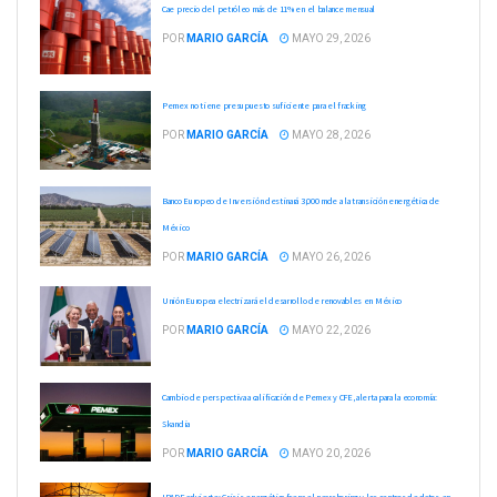
Cae precio del petróleo más de 11% en el balance mensual
POR
MARIO GARCÍA
MAYO 29, 2026
Pemex no tiene presupuesto suficiente para el fracking
POR
MARIO GARCÍA
MAYO 28, 2026
Banco Europeo de Inversión destinará 3,000 mde a la transición energética de
México
POR
MARIO GARCÍA
MAYO 26, 2026
Unión Europea electrizará el desarrollo de renovables en México
POR
MARIO GARCÍA
MAYO 22, 2026
Cambio de perspectiva a calificación de Pemex y CFE, alerta para la economía:
Skandia
POR
MARIO GARCÍA
MAYO 20, 2026
IPADE advierte: Crisis energética frena el nearshoring y los centros de datos en