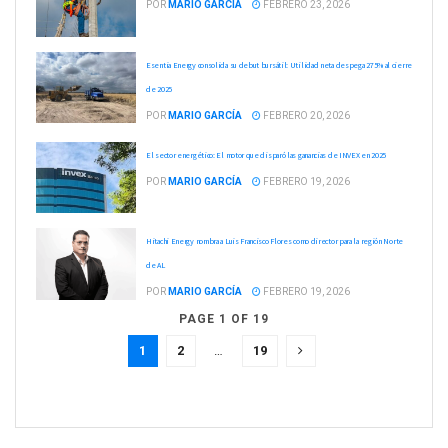
POR
MARIO GARCÍA
FEBRERO 23, 2026
Esentia Energy consolida su debut bursátil: Utilidad neta despega 275% al cierre
de 2025
POR
MARIO GARCÍA
FEBRERO 20, 2026
El sector energético: El motor que disparó las ganancias de INVEX en 2025
POR
MARIO GARCÍA
FEBRERO 19, 2026
Hitachi Energy nombra a Luis Francisco Flores como director para la región Norte
de AL
POR
MARIO GARCÍA
FEBRERO 19, 2026
PAGE 1 OF 19
1
2
…
19