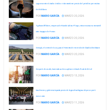
La guerra entre Estados Unidos e Irán mantiene precio del petróleo por encima
de 95 dólares
POR
MARIO GARCÍA
MARZO 20, 2026
Typhoon Offshore, empresa de Ricardo Salinas Pliego, entra en concurso mercantil
ante impagos de Pemex
POR
MARIO GARCÍA
MARZO 20, 2026
Energía, el centro de la Ley para el Fomento de Inversión de Claudia Sheinbaum
POR
MARIO GARCÍA
MARZO 20, 2026
Después de un año, Hacienda vuelve a aplicar estímulo fiscal al diésel
POR
MARIO GARCÍA
MARZO 13, 2026
Gasolineros y gobierno toparán precio de la gasolina Magna a 24 pesos por 6
meses más
POR
MARIO GARCÍA
MARZO 11, 2026