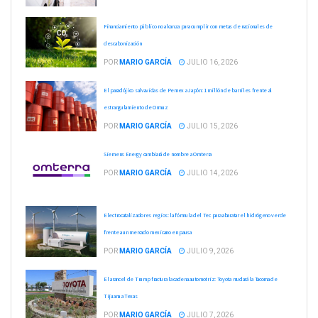
Financiamiento público no alcanza para cumplir con metas de nacionales de
descabonización
POR
MARIO GARCÍA
JULIO 16, 2026
El paradójico salvavidas de Pemex a Japón: 1 millón de barriles frente al
estrangulamiento de Ormuz
POR
MARIO GARCÍA
JULIO 15, 2026
Siemens Energy cambiará de nombre a Omterra
POR
MARIO GARCÍA
JULIO 14, 2026
Electrocatalizadores regios: la fórmula del Tec para abaratar el hidrógeno verde
frente a un mercado mexicano en pausa
POR
MARIO GARCÍA
JULIO 9, 2026
El arancel de Trump fractura la cadena automotriz: Toyota mudará la Tacoma de
Tijuana a Texas
POR
MARIO GARCÍA
JULIO 7, 2026