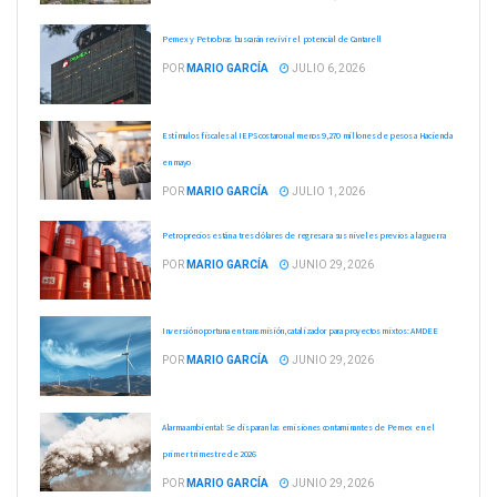
Pemex y Petrobras buscarán revivir el potencial de Cantarell
POR
MARIO GARCÍA
JULIO 6, 2026
Estímulos fiscales al IEPS costaron al menos 9,270 millones de pesos a Hacienda
en mayo
POR
MARIO GARCÍA
JULIO 1, 2026
Petroprecios están a tres dólares de regresar a sus niveles previos a la guerra
POR
MARIO GARCÍA
JUNIO 29, 2026
Inversión oportuna en transmisión, catalizador para proyectos mixtos: AMDEE
POR
MARIO GARCÍA
JUNIO 29, 2026
Alarma ambiental: Se disparan las emisiones contaminantes de Pemex en el
primer trimestre de 2026
POR
MARIO GARCÍA
JUNIO 29, 2026