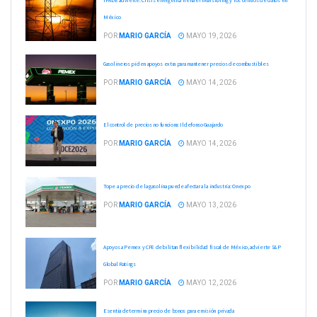
México
POR
MARIO GARCÍA
MAYO 19, 2026
Gasolineros piden apoyos extra para mantener precios de combustibles
POR
MARIO GARCÍA
MAYO 14, 2026
El control de precios no funciona: Ildefonso Guajardo
POR
MARIO GARCÍA
MAYO 14, 2026
Tope a precio de la gasolina puede afectar a la industria: Onexpo
POR
MARIO GARCÍA
MAYO 13, 2026
Apoyos a Pemex y CFE debilitan flexibilidad fiscal de México, advierte S&P
Global Ratings
POR
MARIO GARCÍA
MAYO 12, 2026
Esentia determina precio de bonos para emisión privada