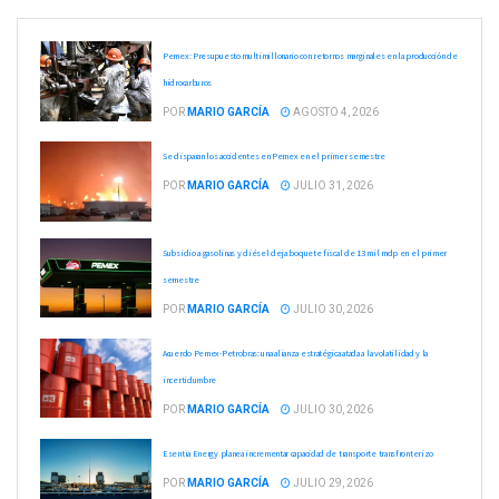
Pemex: Presupuesto multimillonario con retornos marginales en la producción de
hidrocarburos
POR
MARIO GARCÍA
AGOSTO 4, 2026
Se disparan los accidentes en Pemex en el primer semestre
POR
MARIO GARCÍA
JULIO 31, 2026
Subsidio a gasolinas y diésel deja boquete fiscal de 13 mil mdp en el primer
semestre
POR
MARIO GARCÍA
JULIO 30, 2026
Acuerdo Pemex-Petrobras: una alianza estratégica atada a la volatilidad y la
incertidumbre
POR
MARIO GARCÍA
JULIO 30, 2026
Esentia Energy planea incrementar capacidad de transporte transfronterizo
POR
MARIO GARCÍA
JULIO 29, 2026