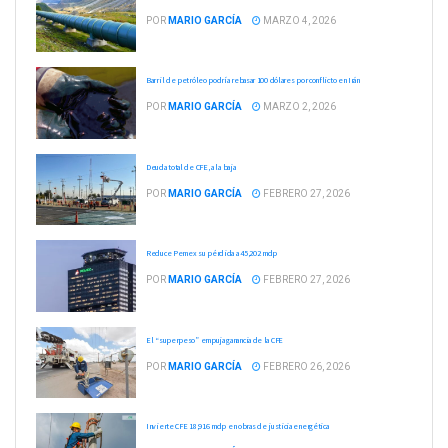
POR
MARIO GARCÍA
MARZO 4, 2026
Barril de petróleo podría rebasar 100 dólares por conflicto en Irán
POR
MARIO GARCÍA
MARZO 2, 2026
Deuda total de CFE, a la baja
POR
MARIO GARCÍA
FEBRERO 27, 2026
Reduce Pemex su pérdida a 45,202 mdp
POR
MARIO GARCÍA
FEBRERO 27, 2026
El “superpeso” empuja ganancia de la CFE
POR
MARIO GARCÍA
FEBRERO 26, 2026
Invierte CFE 18,916 mdp en obras de justicia energética