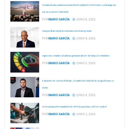
Fermaca Dreams arranca la construcción de planta de fertilizantes en Durango con
una inversión de 1,500 MDD
POR
MARIO GARCÍA
JUNIO 8, 2026
Sempra Infraestructura tendrá nuevo director general
POR
MARIO GARCÍA
JUNIO 8, 2026
Impuestos estatales al carbono aportaron más de mil mdp a 11 entidades
POR
MARIO GARCÍA
JUNIO 5, 2026
Estaciones de servicio híbridas, el cambio del modelo de las gasolineras se
asoma
POR
MARIO GARCÍA
JUNIO 4, 2026
Se desploma 10% recaudación de IEPS de gasolinas y diésel en abril
POR
MARIO GARCÍA
JUNIO 2, 2026