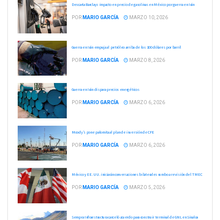
Descarta Barclays impacto en precio de gasolinas en México por guerra en Irán
POR
MARIO GARCÍA
MARZO 10, 2026
Guerra en Irán empuja al petróleo arriba de los 100 dólares por barril
POR
MARIO GARCÍA
MARZO 8, 2026
Guerra en Irán dispara precios energéticos
POR
MARIO GARCÍA
MARZO 6, 2026
Moody’s pone palomita al plan de inversión de CFE
POR
MARIO GARCÍA
MARZO 6, 2026
México y EE. UU. iniciarán conversaciones bilaterales rumbo a revisión del TMEC
POR
MARIO GARCÍA
MARZO 5, 2026
Sempra Infraestructura canceló acuerdo para construir terminal de GNL en Sinaloa