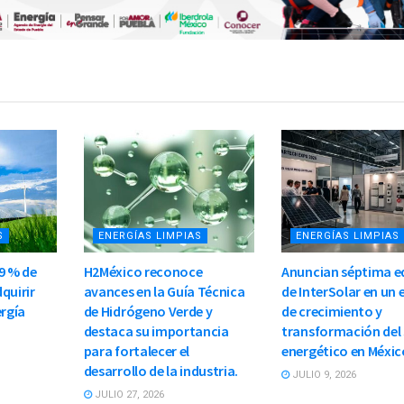
S
ENERGÍAS LIMPIAS
ENERGÍAS LIMPIAS
9 % de
H2México reconoce
Anuncian séptima e
quirir
avances en la Guía Técnica
de InterSolar en un
ergía
de Hidrógeno Verde y
de crecimiento y
destaca su importancia
transformación del
para fortalecer el
energético en Méxic
desarrollo de la industria.
JULIO 9, 2026
JULIO 27, 2026