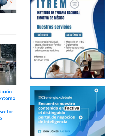
dición
 entorno
 sector
o