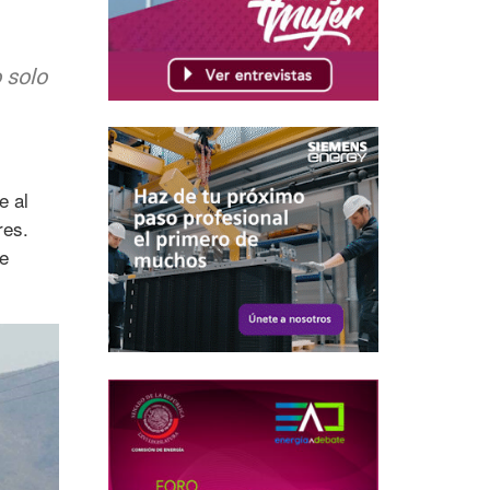
 solo
e al
res.
de