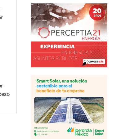
o
er
or
ceso