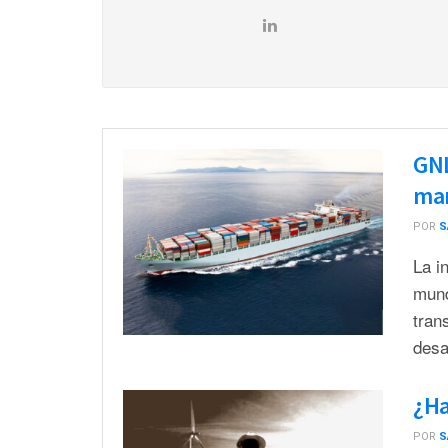
GNL
mar
POR
S
La i
mund
tran
desar
¿Ha
POR
S