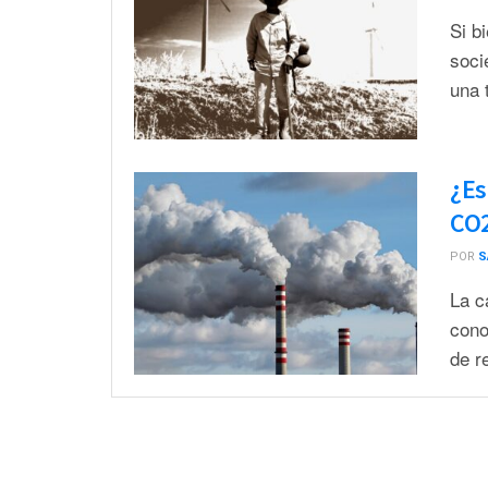
Si b
soci
una 
¿Es
CO2
POR
S
La c
cono
de r