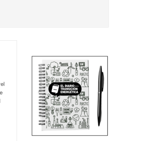
el
se
l