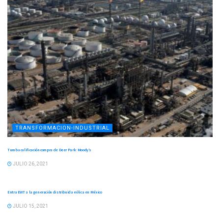
TRANSFORMACION-INDUSTRIAL
Tumba calificación compra de Deer Park: Moody’s
JULIO 26, 2021
TRANSFORMACION-INDUSTRIAL
Entra EWT a la generación distribuida eólica en México
JULIO 15, 2021