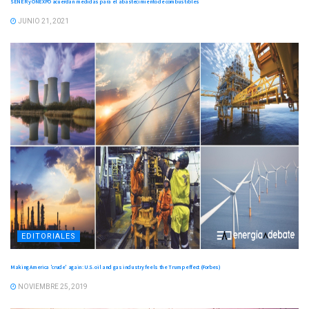
SENER y ONEXPO acuerdan medidas para el abastecimiento de combustibles
JUNIO 21, 2021
EDITORIALES
Making America 'crude' again: U.S. oil and gas industry feels the Trump effect (Forbes)
NOVIEMBRE 25, 2019