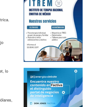
trica.
jo
t, lo
ólares,