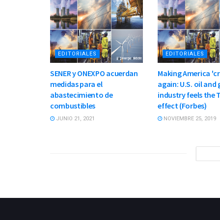
EDITORIALES
EDITORIALES
SENER y ONEXPO acuerdan
Making America 'c
medidas para el
again: U.S. oil and
abastecimiento de
industry feels the
combustibles
effect (Forbes)
JUNIO 21, 2021
NOVIEMBRE 25, 2019