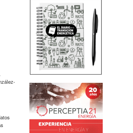
a
nzález-
datos
ás