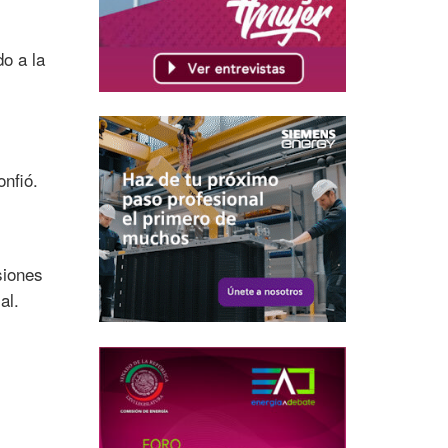
o a la
nfió.
siones
al.