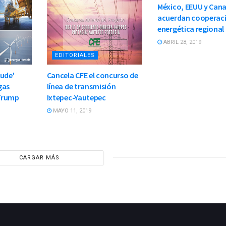
México, EEUU y Can
acuerdan cooperac
energética regional
ABRIL 28, 2019
EDITORIALES
rude'
Cancela CFE el concurso de
 gas
línea de transmisión
 Trump
Ixtepec-Yautepec
MAYO 11, 2019
CARGAR MÁS