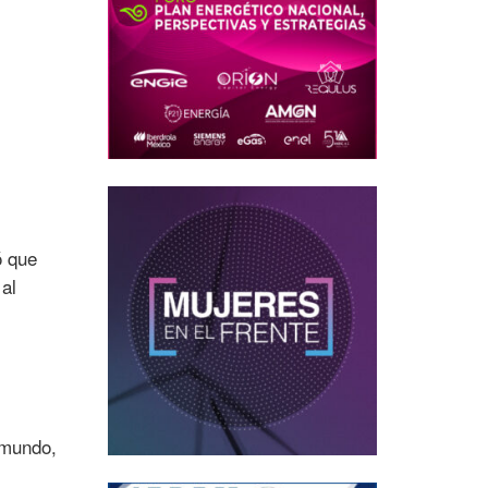
ó que
 al
 mundo,