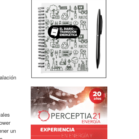
alación
rales
Power
ener un
ía