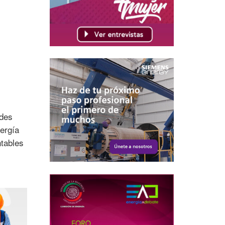
ades
nergía
ntables