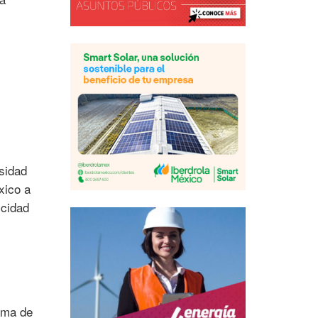
sidad
xico a
icidad
rama de