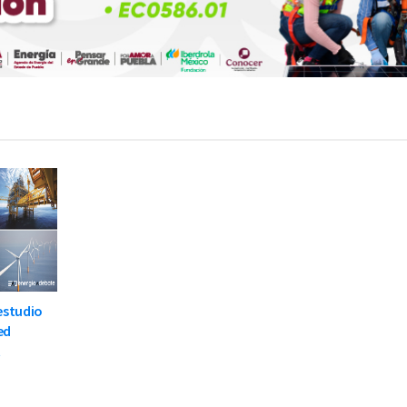
 estudio
ed
t