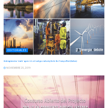
EDITORIALES
Making America 'crude' again: U.S. oil and gas industry feels the Trump effect (Forbes)
NOVIEMBRE 25, 2019