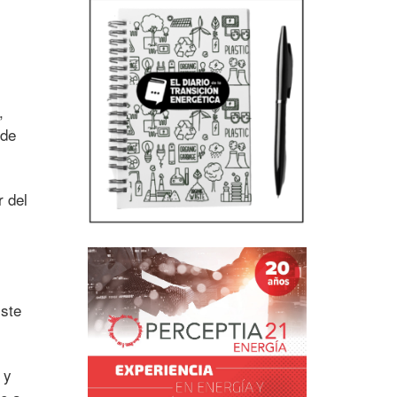
,
 de
r del
iste
 y