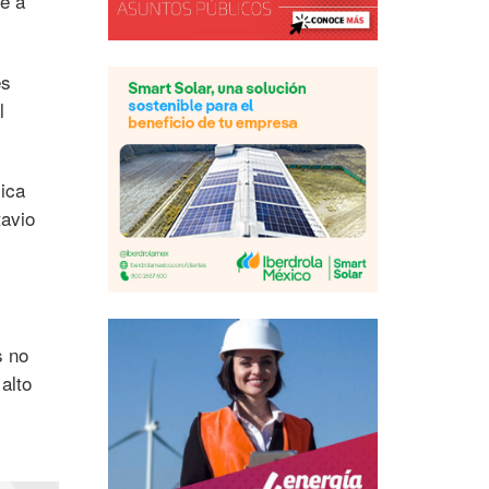
me a
es
l
ica
tavio
s no
alto