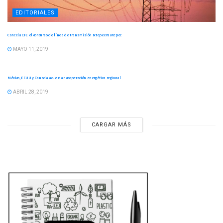
EDITORIALES
Cancela CFE el concurso de línea de transmisión Ixtepec-Yautepec
MAYO 11, 2019
EDITORIALES
México, EEUU y Canada acuerdan cooperación energética regional
ABRIL 28, 2019
CARGAR MÁS