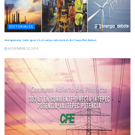
EDITORIALES
Making America 'crude' again: U.S. oil and gas industry feels the Trump effect (Forbes)
NOVIEMBRE 25, 2019