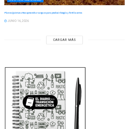
Planea Quintana Roo aprovechar sargazo para producir biogás y fertilizantes
JUNIO 16, 2026
CARGAR MÁS