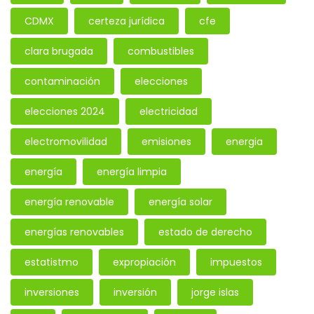
CDMX
certeza jurídica
cfe
clara brugada
combustibles
contaminación
elecciones
elecciones 2024
electricidad
electromovilidad
emisiones
energia
energía
energía limpia
energía renovable
energía solar
energías renovables
estado de derecho
estatistmo
expropiación
impuestos
inversiones
inversión
jorge islas