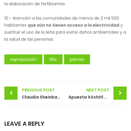
la elaboración de fertilizantes.
10.- Atención a las comunidades de menos de 2 mil 500
habitantes
que aún no tienen acceso a la electricidad
y
sustituir el uso de la leña para evitar daños ambientales y a
la salud de las personas.
expropiación
litio
pemex
Post
PREVIOUS POST
NEXT POST
navigation
Claudia Sheinbaum tiene como objetivo reducir producción de combustóleo de las refinerías, dice un asesor
Apuesta Xóchitl Gálvez Ruiz por energía suficiente, limpia y barata
LEAVE A REPLY