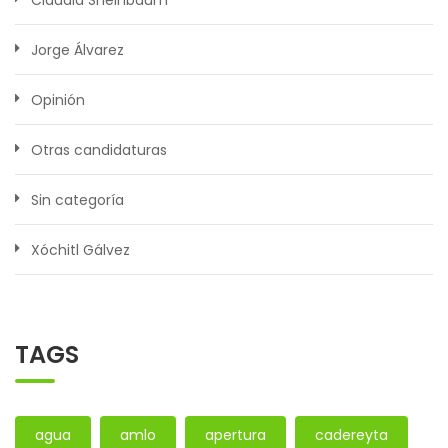
Claudia Sheinbaum
Jorge Álvarez
Opinión
Otras candidaturas
Sin categoría
Xóchitl Gálvez
TAGS
agua
amlo
apertura
cadereyta