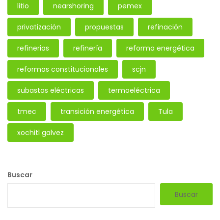
litio
nearshoring
pemex
privatización
propuestas
refinación
refinerias
refinería
reforma energética
reformas constitucionales
scjn
subastas eléctricas
termoeléctrica
tmec
transición energética
Tula
xochitl galvez
Buscar
Buscar