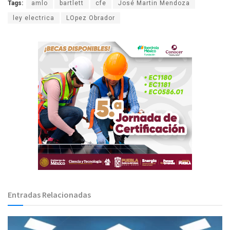
Tags:
amlo
bartlett
cfe
José Martin Mendoza
ley electrica
LOpez Obrador
Entradas Relacionadas