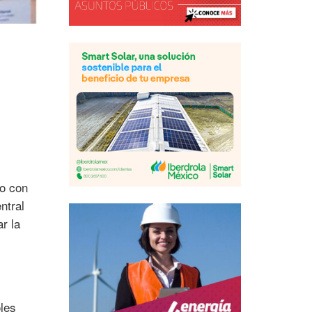
to con
ntral
r la
oles