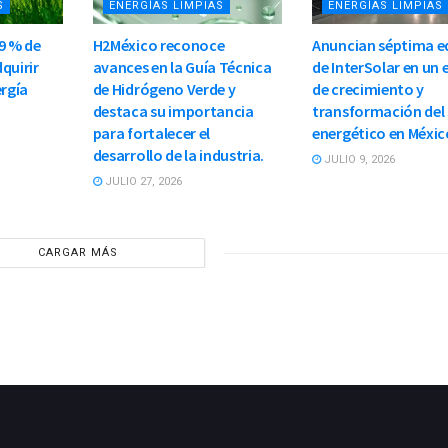
S
ENERGÍAS LIMPIAS
ENERGÍAS LIMPIAS
9 % de
H2México reconoce
Anuncian séptima e
quirir
avances en la Guía Técnica
de InterSolar en un
ergía
de Hidrógeno Verde y
de crecimiento y
destaca su importancia
transformación del
para fortalecer el
energético en Méxic
desarrollo de la industria.
JULIO 9, 2026
JULIO 27, 2026
CARGAR MÁS