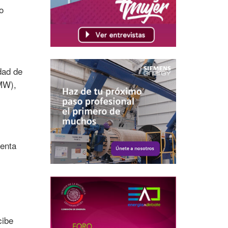
o
dad de
(MW),
senta
cibe