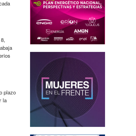
 cada
18,
rabaja
erios
o plazo
 la