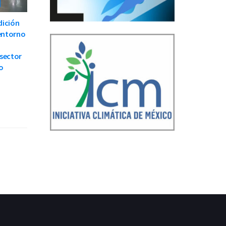
dición
 entorno
 sector
o