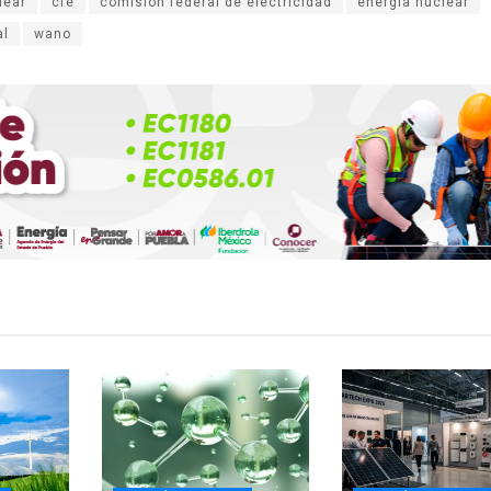
lear
cfe
comision federal de electricidad
energia nuclear
al
wano