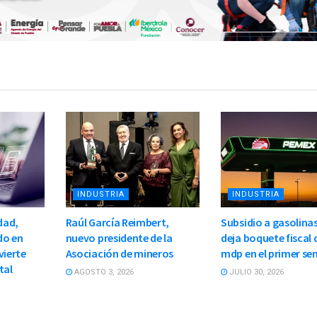
INDUSTRIA
INDUSTRIA
dad,
Raúl García Reimbert,
Subsidio a gasolinas
do en
nuevo presidente de la
deja boquete fiscal 
vierte
Asociación de mineros
mdp en el primer se
tal
AGOSTO 3, 2026
JULIO 30, 2026