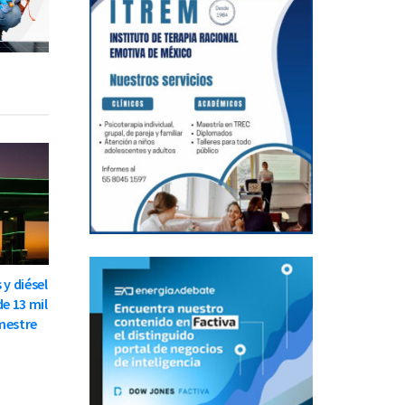
 y diésel
de 13 mil
mestre