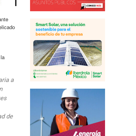
ante
elicado
la
ria a
n
ues
ad de