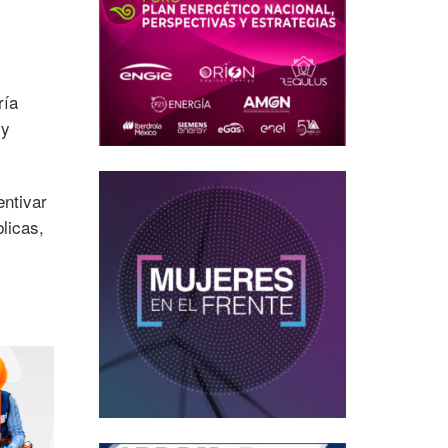
ría
 y
entivar
licas,