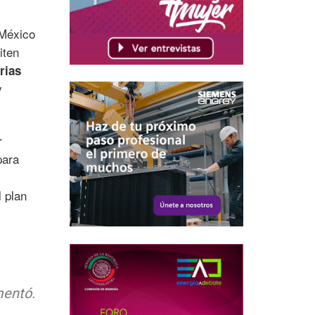
 México
iten
rias
y
r
para
l plan
mentó.