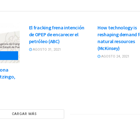
PETROLEO-Y-GAS-
PETROLEO-Y-GAS-
NATURAL
NATURAL
El fracking frena intención
How technology is
de OPEP de encarecer el
reshaping demand f
petróleo (ABC)
natural resources
(McKinsey)
AGOSTO 31, 2021
AGOSTO 24, 2021
zona
otzingo,
CARGAR MÁS