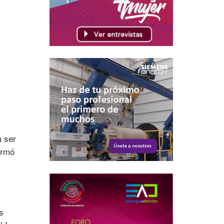
a ser
irmó
s