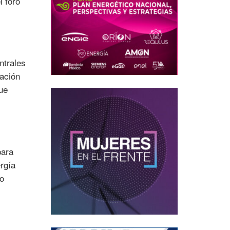
l foro
ntrales
ración
que
para
rgía
jo