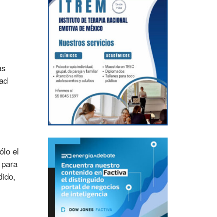
as
dad
ólo el
 para
dido,