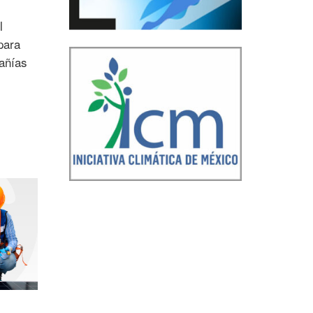
l
para
añías