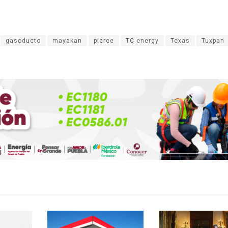
gasoducto
mayakan
pierce
TC energy
Texas
Tuxpan