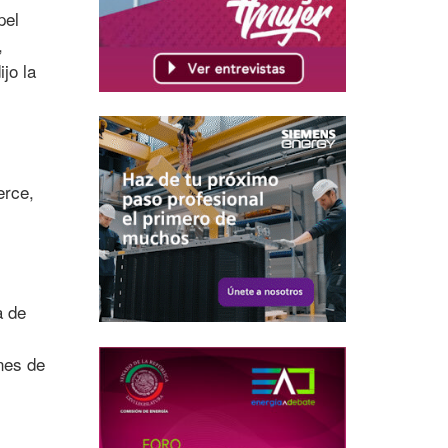
pel
,
jo la
erce,
a de
nes de