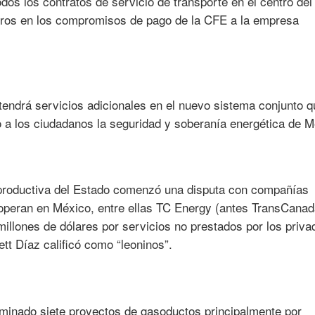
os los contratos de servicio de transporte en el centro del
orros en los compromisos de pago de la CFE a la empresa
tendrá servicios adicionales en el nuevo sistema conjunto q
 a los ciudadanos la seguridad y soberanía energética de M
 productiva del Estado comenzó una disputa con compañías
 operan en México, entre ellas TC Energy (antes TransCanad
llones de dólares por servicios no prestados por los priva
tt Díaz calificó como “leoninos”.
minado siete proyectos de gasoductos principalmente por