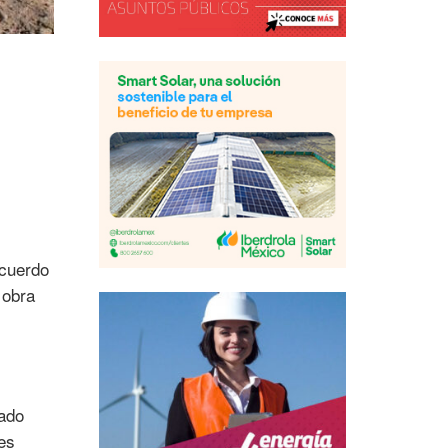
Acuerdo
 obra
tado
es