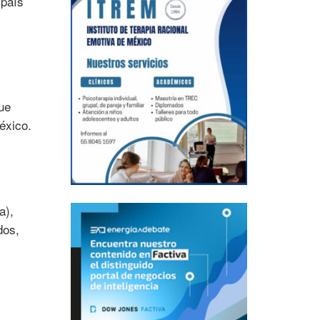
 país
ue
éxico.
a),
dos,