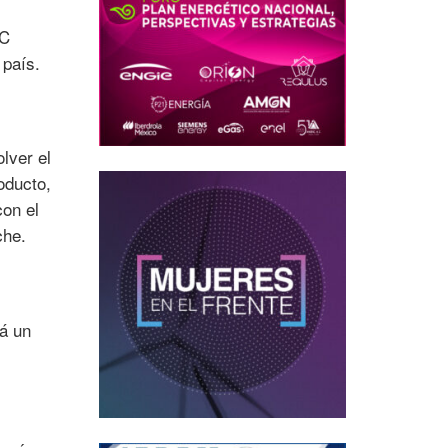
TC
 país.
lver el
oducto,
con el
che.
rá un