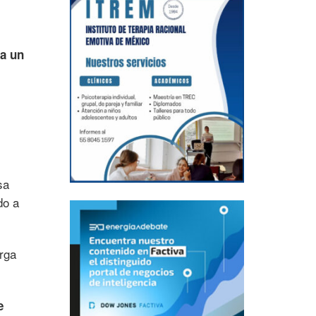
ía un
sa
do a
rga
e