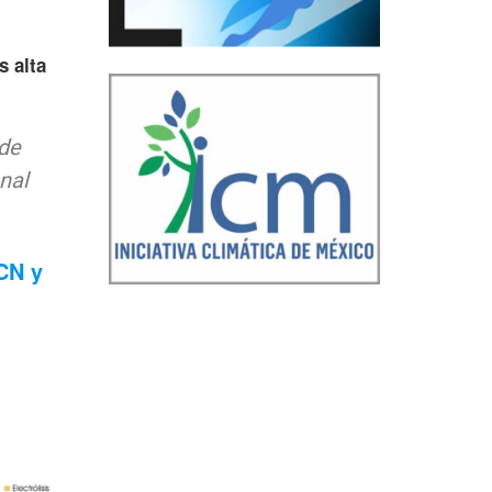
s alta
 de
nal
CN y