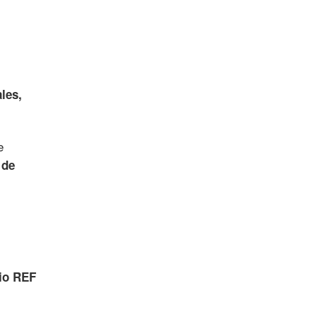
les,
e
 de
rio REF