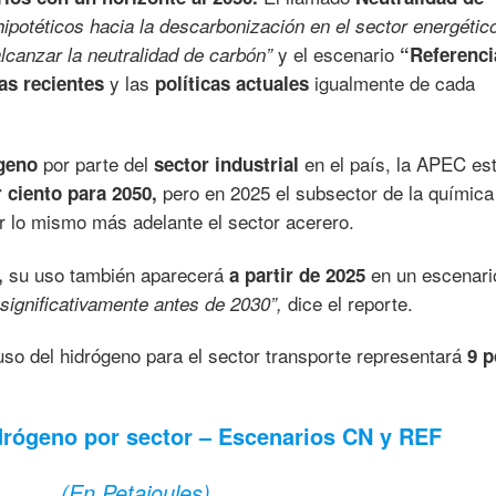
hipotéticos hacia la descarbonización en el sector energétic
y el escenario
canzar la neutralidad de carbón”
“Referenci
y las
igualmente de cada
as recientes
políticas actuales
por parte del
en el país, la APEC es
geno
sector industrial
pero en 2025 el subsector de la química
 ciento para 2050,
r lo mismo más adelante el sector acerero.
su uso también aparecerá
en un escenari
,
a partir de 2025
dice el reporte.
ignificativamente antes de 2030”,
uso del hidrógeno para el sector transporte representará
9 p
rógeno por sector – Escenarios CN y REF
(En Petajoules)