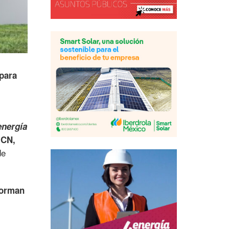
 para
energía
(CN,
de
forman