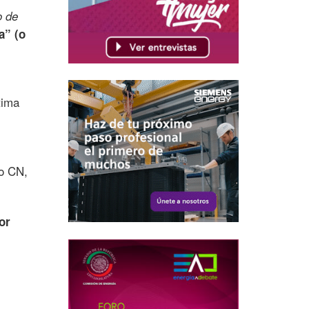
o de
a” (o
tima
o CN,
or