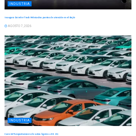
INDUSTRIA
Inaugura Daimler Truck México dos puntos de atención en el Bajío
AGOSTO 7, 2026
INDUSTRIA
Caen 4.4 % exportaciones de autos ligeros a EE. UU.