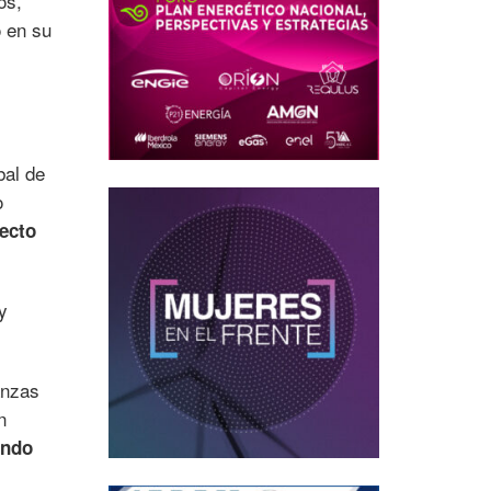
os,
o en su
bal de
o
ecto
y
anzas
n
undo