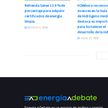
Refrenda Sener 13.9 % de
H2México reconoc
porcentaje para adquirir
avances en la Guía
certificados de energía
de Hidrógeno Verd
limpia
destaca su import
para fortalecer el
AGOSTO 4, 2026
desarrollo de la in
JULIO 27, 2026
Energía a Debate es un espacio de análisis y opinión