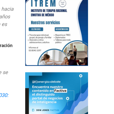
a hacia
 años
 es
ración
e se
030: