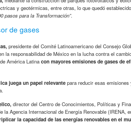
mediante la construcción de parques fotovoltaicos y eólic
a,
tricas y geotérmicas, entre otras, lo que quedó establecid
00 pasos para la Transformación”.
sor de gases
presidente del Comité Latinoamericano del Consejo Glo
as,
n la responsabilidad de México en la lucha contra el cambi
s de América Latina
con mayores emisiones de gases de ef
para reducir esas emisiones 
lica juega un papel relevante
a.
director del Centro de Conocimientos, Políticas y Fin
lico,
de la Agencia Internacional de Energía Renovable (IRENA, e
riplicar la capacidad de las energías renovables en el m