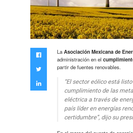
La
Asociación Mexicana de Ener
administración en el
cumplimiento
partir de fuentes renovables.
“El sector eólico está list
cumplimiento de las metas
eléctrica a través de ener
país líder en energías ren
certidumbre”, dijo su pres
En el marco del evento de energí