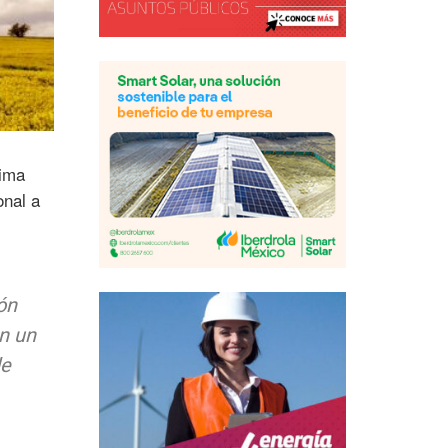
xima
onal a
ón
en un
de