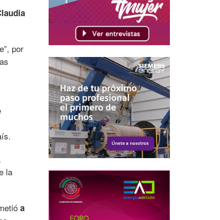
laudia
e”, por
las
e
aís.
a
e la
ometió
a