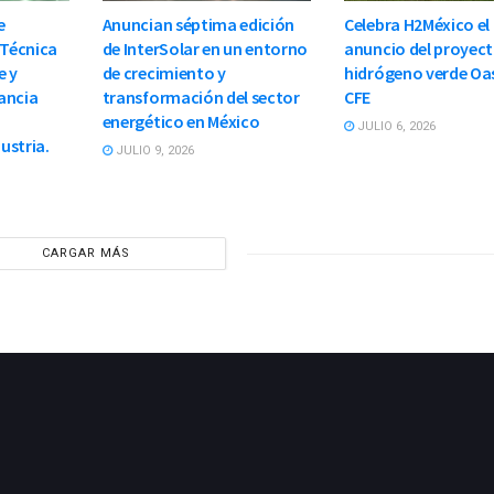
e
Anuncian séptima edición
Celebra H2México el
 Técnica
de InterSolar en un entorno
anuncio del proyect
e y
de crecimiento y
hidrógeno verde Oas
ancia
transformación del sector
CFE
energético en México
JULIO 6, 2026
dustria.
JULIO 9, 2026
CARGAR MÁS