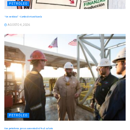
PETRÓLEO
“Un ex tóxico” – Cartón de Karol García
AGOSTO 4, 2026
PETRÓLEO
Van petroleros por un aumento de 8 % al salario