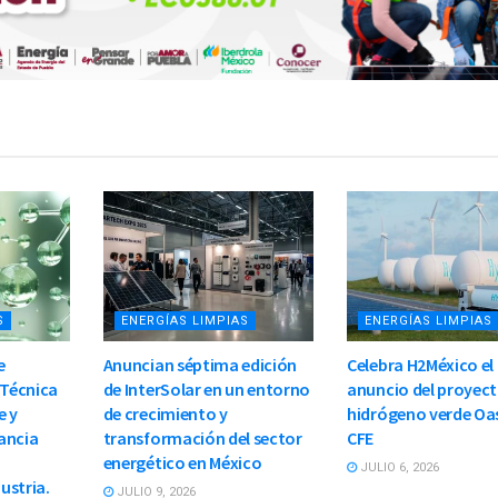
S
ENERGÍAS LIMPIAS
ENERGÍAS LIMPIAS
e
Anuncian séptima edición
Celebra H2México el
 Técnica
de InterSolar en un entorno
anuncio del proyect
e y
de crecimiento y
hidrógeno verde Oas
ancia
transformación del sector
CFE
energético en México
JULIO 6, 2026
dustria.
JULIO 9, 2026