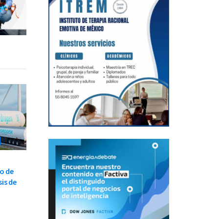
o de
is de