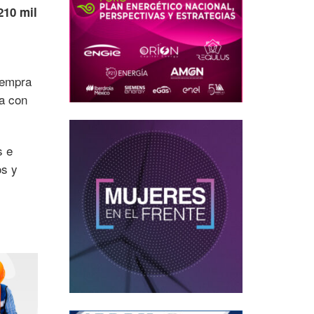
210 mil
Sempra
a con
s e
os y