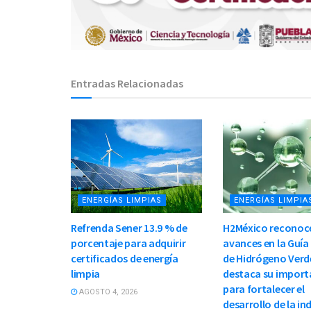
Entradas Relacionadas
ENERGÍAS LIMPIAS
ENERGÍAS LIMPIA
Refrenda Sener 13.9 % de
H2México reconoc
porcentaje para adquirir
avances en la Guía
certificados de energía
de Hidrógeno Verd
limpia
destaca su import
para fortalecer el
AGOSTO 4, 2026
desarrollo de la in