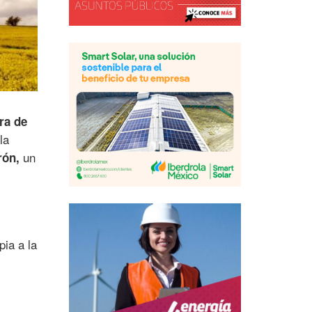
ra de
la
un
rón,
pia a la