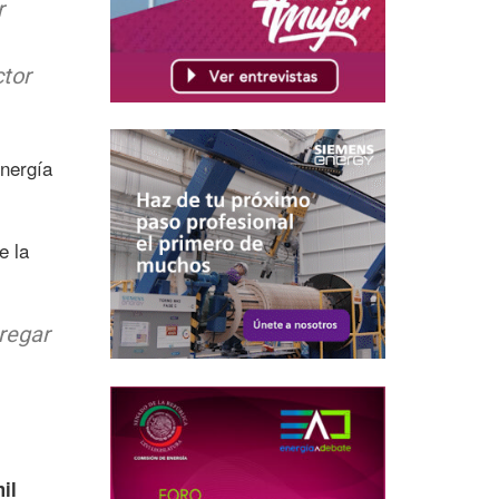
r
ctor
energía
e la
regar
il