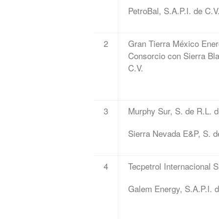
PetroBal, S.A.P.I. de C.V
2
Gran Tierra México Energ
Consorcio con Sierra Bl
C.V.
3
Murphy Sur, S. de R.L. 
Sierra Nevada E&P, S. d
4
Tecpetrol Internacional 
Galem Energy, S.A.P.I. d