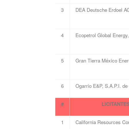
3
DEA Deutsche Erdoel A
4
Ecopetrol Global Energy,
5
Gran Tierra México Energ
6
Ogarrio E&P, S.A.P.I. de
#
LICITANTE
1
California Resources Co