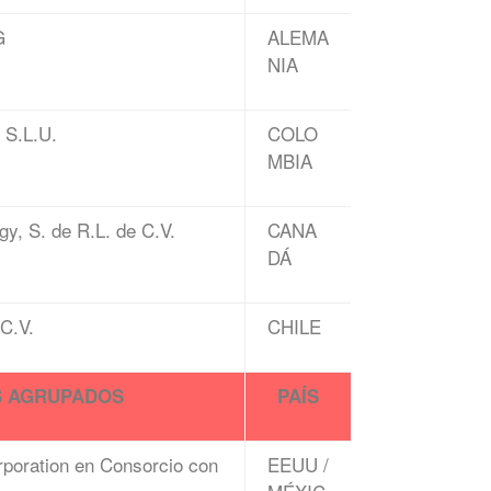
G
ALEMA
NIA
 S.L.U.
COLO
MBIA
y, S. de R.L. de C.V.
CANA
DÁ
 C.V.
CHILE
S AGRUPADOS
PAÍS
rporation en Consorcio con
EEUU /