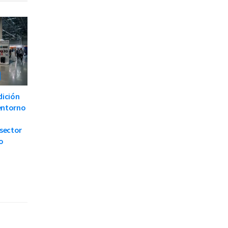
dición
 entorno
 sector
o