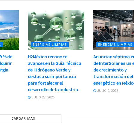
S
ENERGÍAS LIMPIAS
ENERGÍAS LIMPIAS
9 % de
H2México reconoce
Anuncian séptima e
quirir
avances en la Guía Técnica
de InterSolar en un
ergía
de Hidrógeno Verde y
de crecimiento y
destaca su importancia
transformación del
para fortalecer el
energético en Méxic
desarrollo de la industria.
JULIO 9, 2026
JULIO 27, 2026
CARGAR MÁS