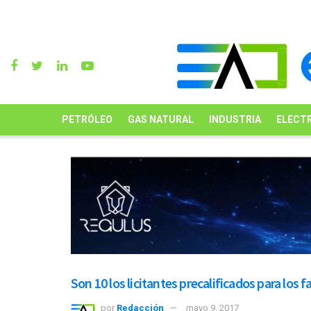
PETRÓLEO
GAS NATURAL
INDUSTRIA
ELECTR
Son 10 los licitantes precalificados para lo
por
Redacción
mayo 9, 2017