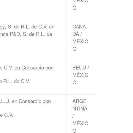
MÉXIC
.
O
y, S. de R.L. de C.V. en
CANA
anca P&D, S. de R.L. de
DÁ /
MÉXIC
O
de C.V. en Consorcio con
EEUU /
MÉXIC
e R.L. de C.V.
O
S.L.U. en Consorcio con
ARGE
NTINA
e C.V.
/
MÉXIC
O