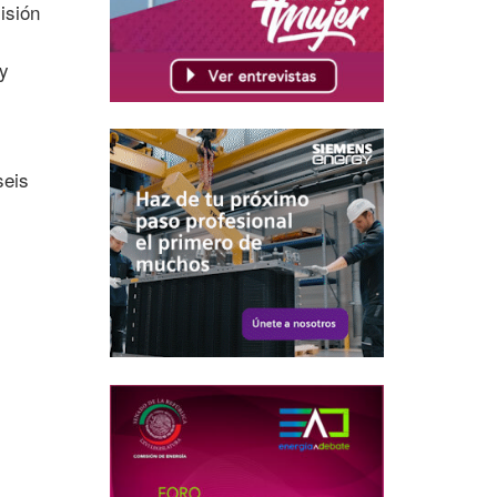
isión
y
seis