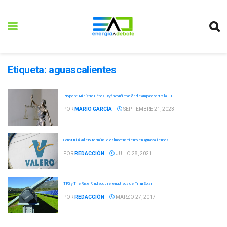
Etiqueta:
aguascalientes
Propone Ministro Pérez Dayán confirmación de amparo contra la LIE
POR
MARIO GARCÍA
SEPTIEMBRE 21, 2023
Construirá Valero terminal de almacenamiento en Aguascalientes
POR
REDACCIÓN
JULIO 28, 2021
TPG y The Rise Fund adquieren activos de Trina Solar
POR
REDACCIÓN
MARZO 27, 2017