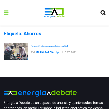
Etiqueta:
Ahorros
Presume AMLO ahorros por combate al huachicol
POR
MARIO GARCÍA
JULIO 27, 2022
Energía a Debate es un espacio de análisis y opinión sobre temas
energéticos, en particular sobre la industria energética mexicana,