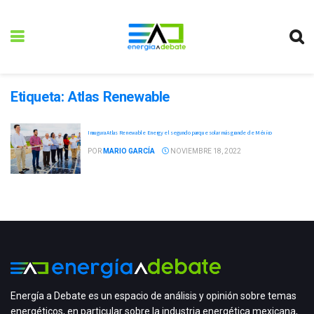
Etiqueta:
Atlas Renewable
Inaugura Atlas Renewable Energy el segundo parque solar más grande de México
POR
MARIO GARCÍA
NOVIEMBRE 18, 2022
Energía a Debate es un espacio de análisis y opinión sobre temas
energéticos, en particular sobre la industria energética mexicana,