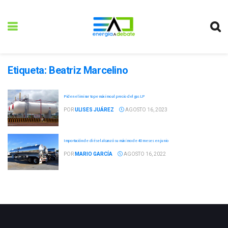
Etiqueta:
Beatriz Marcelino
Piden eliminar tope máximo al precio del gas LP
POR
ULISES JUÁREZ
AGOSTO 16, 2023
Importación de diésel alcanzó su máximo de 40 meses en junio
POR
MARIO GARCÍA
AGOSTO 16, 2022