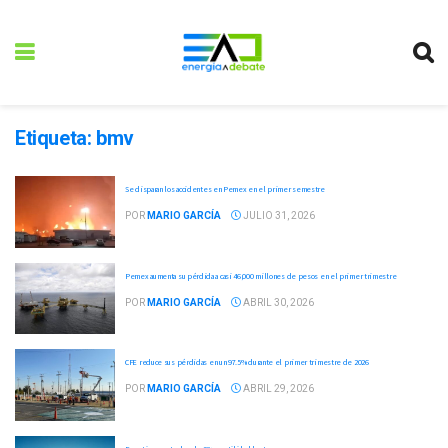
Etiqueta:
bmv
Se disparan los accidentes en Pemex en el primer semestre
POR
MARIO GARCÍA
JULIO 31, 2026
Pemex aumenta su pérdida a casi 46,000 millones de pesos en el primer trimestre
POR
MARIO GARCÍA
ABRIL 30, 2026
CFE reduce sus pérdidas en un 97.5% durante el primer trimestre de 2026
POR
MARIO GARCÍA
ABRIL 29, 2026