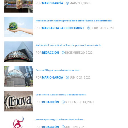
POR
MARIO GARCÍA
MARZO 7, 2023
Reconoce S&P al Grupo BMV por su desempeño a favor de la sostenibilidad
POR
MARGARITA JASSO BELMONT
FEBRERO 8, 2023
América Móvil recauda 24 mil millones de pesos con bono sustentable
POR
REDACCIÓN
DICIEMBRE 20, 2022
Presenta BMV guía para neutralidad de carbono
POR
MARIO GARCÍA
JUNIO 27, 2022
Se desenlista IEnova de la Bolsa Mexicana de Valores
POR
REDACCIÓN
SEPTIEMBRE 13, 2021
Entra Sempra Energy a la Bolsa Mexicana de Valores
POR
REDACCIÓN
JULIO 28, 2021