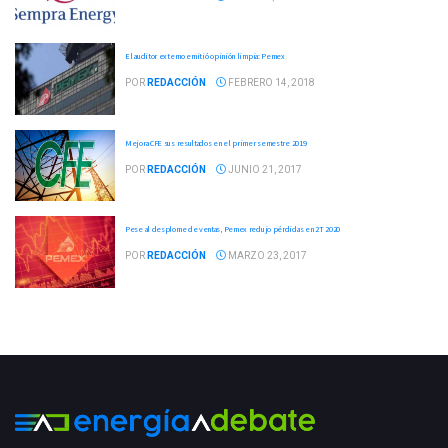
El auditor externo emitió opinión limpia: Pemex
POR
REDACCIÓN
FEBRERO 14, 2018
Mejora CFE sus resultados en el primer semestre 2019
POR
REDACCIÓN
JUNIO 21, 2017
Pese al desplome de ventas, Pemex redujo pérdidas en 2T 2020
POR
REDACCIÓN
MARZO 23, 2017