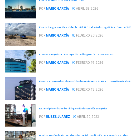
Esentia reporta alza de 2% en utilidad bruta
POR
MARIO GARCÍA
ABRIL 28, 2026
Esentia Energy consolida su debut bursátil: Utilidad neta despega 275% al cierre de 2025
POR
MARIO GARCÍA
FEBRERO 20, 2026
El sector energético: El motor que disparó las ganancias de INVEX en 2025
POR
MARIO GARCÍA
FEBRERO 19, 2026
Pemex rompe récord en el mercado local con emisión de 31,500 mdp para refinanciamiento
POR
MARIO GARCÍA
FEBRERO 13, 2026
Lanzan el primer índice bursátil que mide la transición energética
POR
ULISES JUÁREZ
ABRIL 20, 2023
Nombran a María Valencia presidenta del Comité de Validación del Renewable E Index