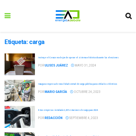
Etiqueta:
carga
Instruye el Cenace no dejar de operar el sistema eléctrico durante las elecciones
POR
ULISES JUÁREZ
MAYO 31, 2024
Inaugura empresa de movilidad central de carga pública para vehículos eléctricos
POR
MARIO GARCÍA
OCTUBRE 24, 2023
Estas empresas instalarán 2,295 estaciones de carga para 2024
POR
REDACCIÓN
SEPTIEMBRE 4, 2023