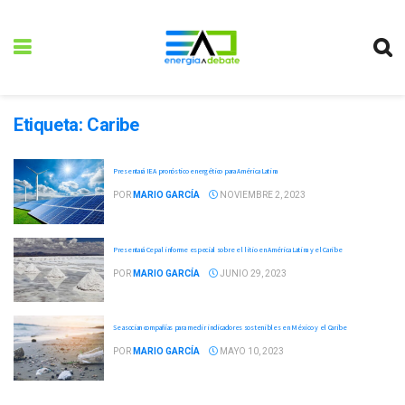
Etiqueta:
Caribe
Presentará IEA pronóstico energético para América Latina
POR
MARIO GARCÍA
NOVIEMBRE 2, 2023
Presentará Cepal informe especial sobre el litio en América Latina y el Caribe
POR
MARIO GARCÍA
JUNIO 29, 2023
Se asocian compañías para medir indicadores sostenibles en México y el Caribe
POR
MARIO GARCÍA
MAYO 10, 2023