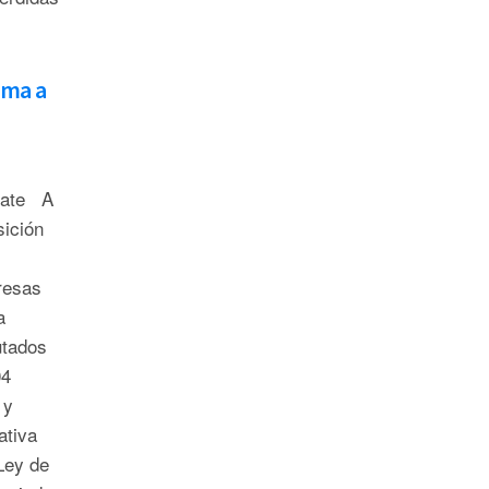
rma a
bate A
sición
resas
a
utados
04
 y
ativa
Ley de