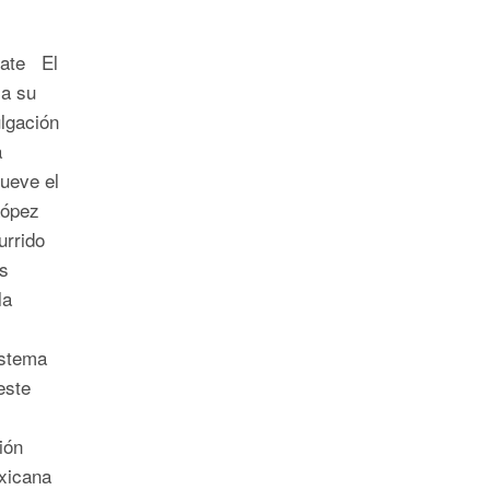
bate El
ca su
ulgación
a
mueve el
López
rrido
ís
la
istema
este
ión
xicana