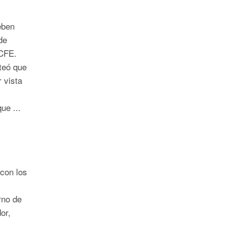
eben
de
n CFE.
teó que
r vista
ue ...
con los
rno de
or,