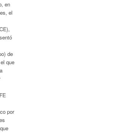
, en
es, el
CE),
sentó
po) de
el que
la
r
CFE
ico por
res
 que