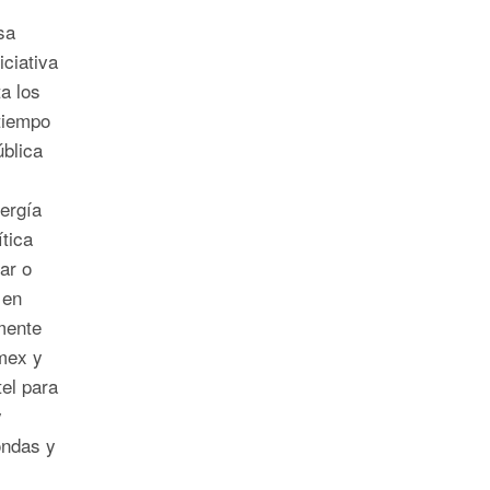
sa
iciativa
a los
tiempo
ública
ergía
tica
ar o
 en
mente
mex y
el para
y
ondas y