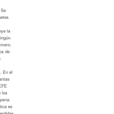
 Se
uetes
oye la
ningún
imero.
os de
a
. En el
antas
 CFE
 los
a pena.
tica es
erdidas