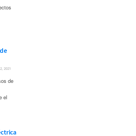
ectos
o
 de
, 2021
sos de
e el
éctrica