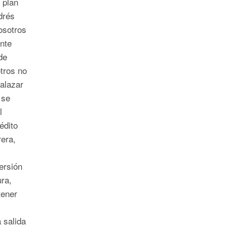
 plan
drés
osotros
nte
de
tros no
Salazar
 se
l
édito
era,
ersión
ra,
ener
 salida