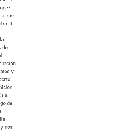
López
na que
tre el
la
s de
l
liación
ratos y
porte
misión
) al
ago de
e
ifa
 y nos