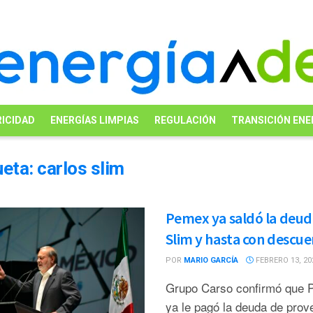
ICIDAD
ENERGÍAS LIMPIAS
REGULACIÓN
TRANSICIÓN ENE
ueta:
carlos slim
Pemex ya saldó la deud
Slim y hasta con descu
POR
MARIO GARCÍA
FEBRERO 13, 20
Grupo Carso confirmó que
ya le pagó la deuda de prov