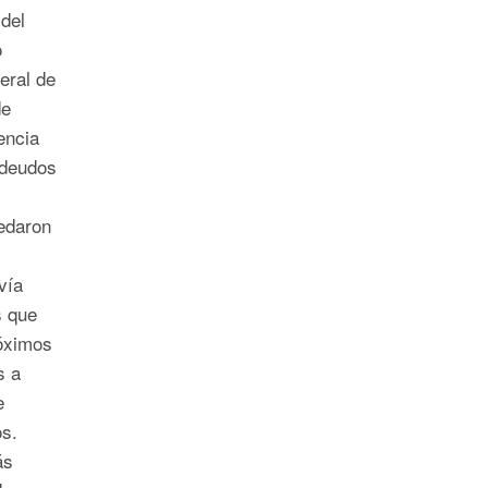
del
o
eral de
de
encia
adeudos
edaron
vía
s que
róximos
s a
e
s.
ás