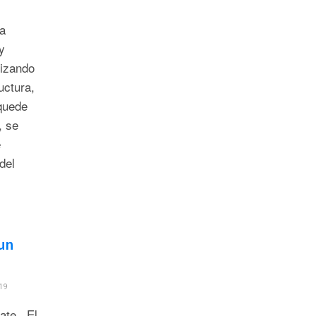
a
y
lizando
uctura,
quede
, se
e
del
 un
19
bate El