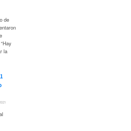
to de
entaron
e
 “Hay
r la
31
o
2021
al