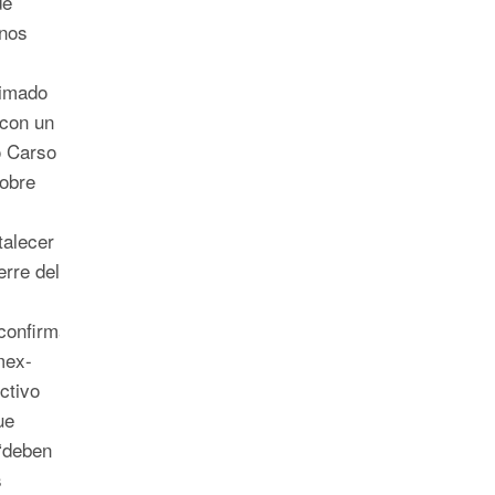
de
 nos
timado
 con un
o Carso
sobre
talecer
erre del
confirma-
mex-
ctivo
ue
“deben
s