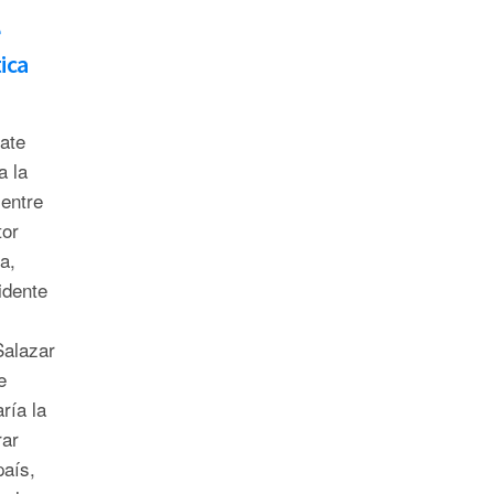
e
ica
bate
a la
entre
tor
a,
idente
Salazar
e
ría la
rar
país,