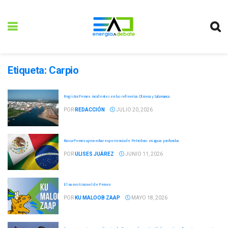
Etiqueta:
Carpio
Registra Pemex incidentes en las refinerías Olmeca y Salamanca
POR
REDACCIÓN
JULIO 20, 2026
Busca Pemex aprovechar experiencia de Petrobras en aguas profundas
POR
ULISES JUÁREZ
JUNIO 11, 2026
El nuevo timonel de Pemex
POR
KU MALOOB ZAAP
MAYO 18, 2026