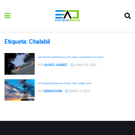
Etiqueta:
Chalabil
Aprueba CNH modificaciones a dos planes exploratorios de Pemex
POR
ULISES JUÁREZ
JUNIO 30, 2022
La CNH aprueba planes de Pemex, Talos, Caligari y ENI
POR
REDACCIÓN
ENERO 3, 2020