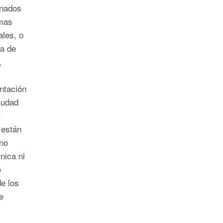
onados
emas
ales, o
ía de
,
ntación
iudad
 están
 no
nica ni
e
e los
e