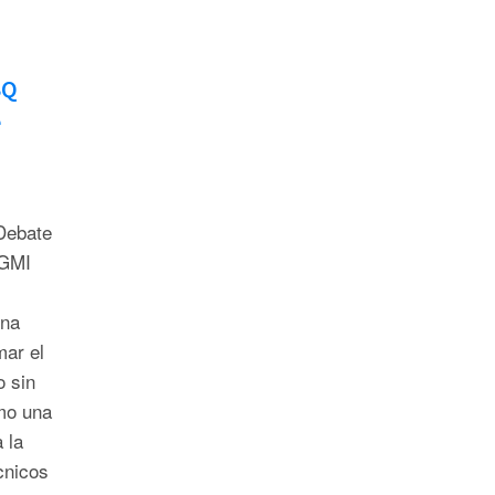
BQ
e
Debate
GMI
una
mar el
 sin
mo una
 la
cnicos