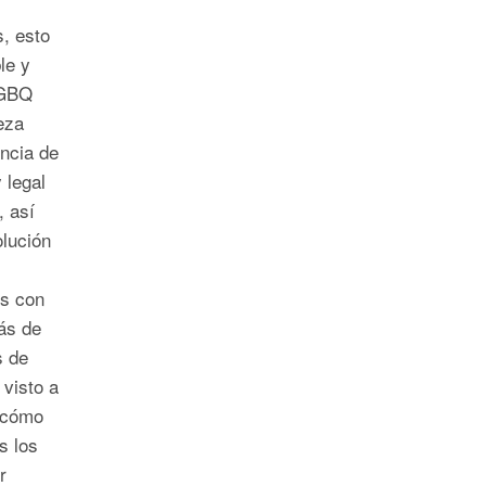
s, esto
le y
 GBQ
eza
encia de
 legal
, así
olución
es con
ás de
s de
visto a
s cómo
s los
r