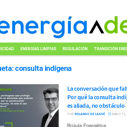
ICIDAD
ENERGÍAS LIMPIAS
REGULACIÓN
TRANSICIÓN ENE
ueta:
consulta indígena
La conversación que fal
Por qué la consulta ind
es aliada, no obstáculo
POR
ROLANDO DE LASSÉ
MAYO 12, 
Brújula Energética