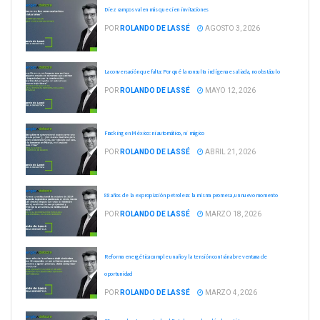
Diez campos valen más que cien invitaciones
POR
ROLANDO DE LASSÉ
AGOSTO 3, 2026
La conversación que falta: Por qué la consulta indígena es aliada, no obstáculo
POR
ROLANDO DE LASSÉ
MAYO 12, 2026
Fracking en México: ni automático, ni mágico
POR
ROLANDO DE LASSÉ
ABRIL 21, 2026
88 años de la expropiación petrolera: la misma promesa, un nuevo momento
POR
ROLANDO DE LASSÉ
MARZO 18, 2026
Reforma energética cumple un año y la tensión con Irán abre ventana de
oportunidad
POR
ROLANDO DE LASSÉ
MARZO 4, 2026