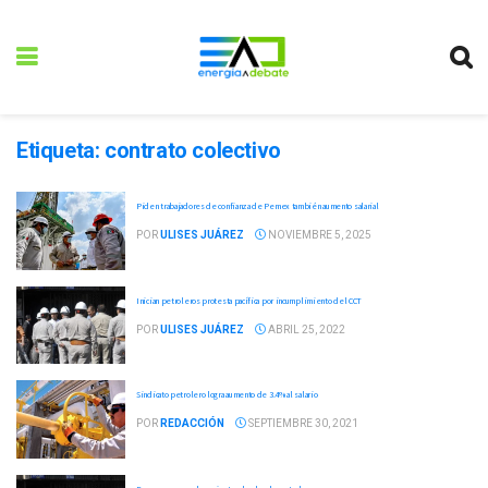
Etiqueta:
contrato colectivo
Piden trabajadores de confianza de Pemex también aumento salarial
POR
ULISES JUÁREZ
NOVIEMBRE 5, 2025
Inician petroleros protesta pacífica por incumplimiento del CCT
POR
ULISES JUÁREZ
ABRIL 25, 2022
Sindicato petrolero logra aumento de 3.4% al salario
POR
REDACCIÓN
SEPTIEMBRE 30, 2021