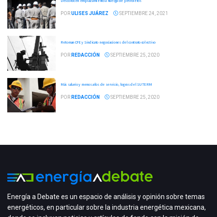
Desconocen emplazamiento a huelga de petroleros
POR
ULISES JUÁREZ
SEPTIEMBRE 24, 2021
Retoman CFE y Sindicato negociaciones del contrato colectivo
POR
REDACCIÓN
SEPTIEMBRE 25, 2020
Más salario y menos años de servicio, logros del SUTERM
POR
REDACCIÓN
SEPTIEMBRE 25, 2020
Energía a Debate es un espacio de análisis y opinión sobre temas
energéticos, en particular sobre la industria energética mexicana,