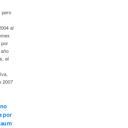
 pero
2004 al
emex
 por
 año
s, el
iva,
e 2007
ano
a por
nbaum