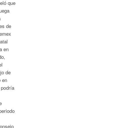
veló que
uega
a
es de
Pemex
atal
a en
do,
el
jo de
e en
 podría
e
periodo
onsejo