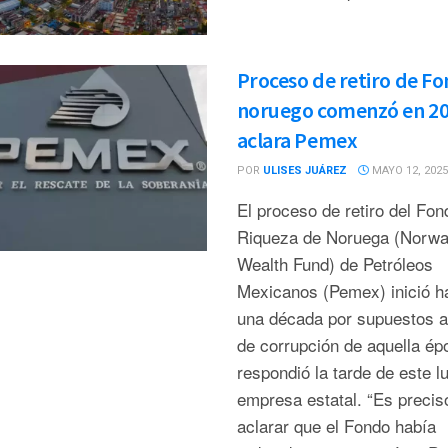
Proceso de retiro de F
noruego comenzó en 20
aclara Pemex
POR
ULISES JUÁREZ
MAYO 12, 2025
El proceso de retiro del Fon
Riqueza de Noruega (Norw
Wealth Fund) de Petróleos
Mexicanos (Pemex) inició h
una década por supuestos a
de corrupción de aquella ép
respondió la tarde de este l
empresa estatal. “Es precis
aclarar que el Fondo había