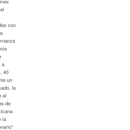
emex
el
ados con
da
ernanza
nía
e
 a
, 40
nte un
ado, la
 el
es de
xicana
 la
nario”