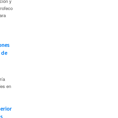
ción y
Profeco
ara
ones
 de
ría
des en
terior
s