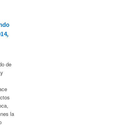
ondo
14,
do de
ay
ace
ctos
oca,
unes la
o