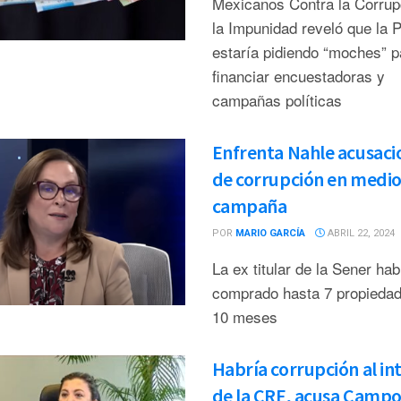
Mexicanos Contra la Corrup
la Impunidad reveló que la 
estaría pidiendo “moches” p
financiar encuestadoras y
campañas políticas
Enfrenta Nahle acusaci
de corrupción en medio
campaña
POR
MARIO GARCÍA
ABRIL 22, 2024
La ex titular de la Sener hab
comprado hasta 7 propieda
10 meses
Habría corrupción al in
de la CRE, acusa Campo