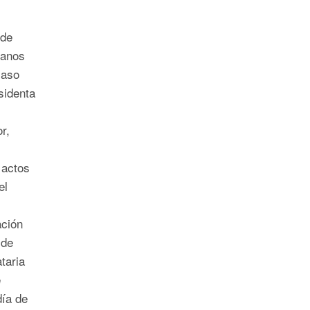
 de
canos
caso
sidenta
r,
 actos
el
ación
 de
taria
e
día de