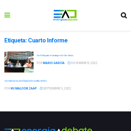
Etiqueta:
Cuarto Informe
Sin fecha para el arranque de Dos Bocas
POR
MARIO GARCÍA
DICIEMBRE 8, 2022
Inventan nueva clasificación de combustibles
POR
KU MALOOB ZAAP
SEPTIEMBRE 5, 2022