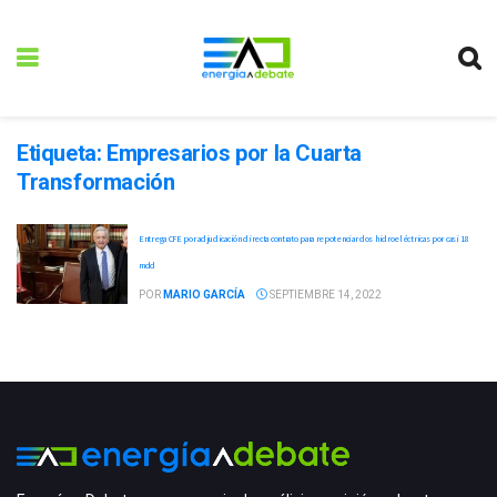
Etiqueta:
Empresarios por la Cuarta
Transformación
Entrega CFE por adjudicación directa contrato para repotenciar dos hidroeléctricas por casi 18
mdd
POR
MARIO GARCÍA
SEPTIEMBRE 14, 2022