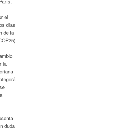
París,
r el
os días
n de la
(COP25)
Cambio
 la
driana
otegerá
 se
ra
esenta
en duda