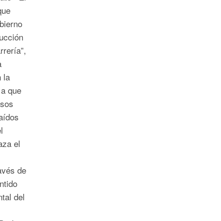
que
bierno
rucción
rrería”,
a
 la
 a que
isos
aídos
l
za el
avés de
ntido
tal del