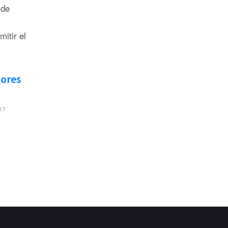
 de
itir el
dores
17