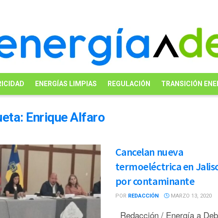
ICIDAD
ENERGÍAS LIMPIAS
REGULACIÓN
TRANSICIÓN ENE
ueta:
Enrique Alfaro
Cancelan nueva
termoeléctrica en Jalis
por contaminante
POR
REDACCIÓN
MARZO 13, 2020
Redacción / Energía a De