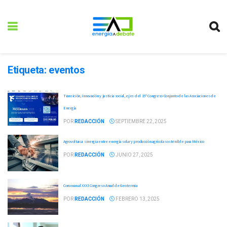
Etiqueta:
eventos
Transición, innovación y justicia social, ejes del 15º Congreso Conjunto de las Asociaciones de
Energía
POR
REDACCIÓN
SEPTIEMBRE 22, 2025
Agrovoltaica: sinergia entre energía solar y producción agrícola sostenible para México
POR
REDACCIÓN
JUNIO 27, 2025
Convocan al XXXI Congreso Anual de Geotermia
POR
REDACCIÓN
FEBRERO 13, 2025