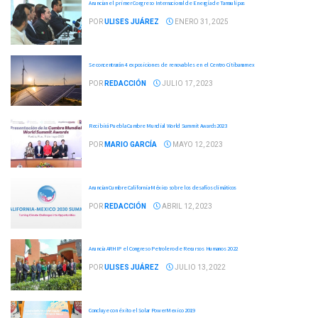
Anuncian el primer Congreso Internacional de Energía de Tamaulipas
POR
ULISES JUÁREZ
ENERO 31, 2025
Se concentrarán 4 exposiciones de renovables en el Centro Citibanamex
POR
REDACCIÓN
JULIO 17, 2023
Recibirá Puebla Cumbre Mundial World Summit Awards2023
POR
MARIO GARCÍA
MAYO 12, 2023
Anuncian Cumbre California-México sobre los desafíos climáticos
POR
REDACCIÓN
ABRIL 12, 2023
Anuncia ARHIP el Congreso Petrolero de Recursos Humanos 2022
POR
ULISES JUÁREZ
JULIO 13, 2022
Concluye con éxito el Solar PowerMexico 2019