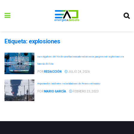
Etiqueta:
explosiones
Investigadores del Tec desarrollan innovador microsensor para prevenir explosiones en
baterías de litio
POR
REDACCIÓN
JULIO 24, 2026
Reportan dos incidentes en instalaciones de Pemex en Veracruz
POR
MARIO GARCÍA
FEBRERO 23, 2023