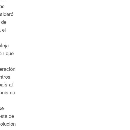
as
sideró
 de
 el
aleja
bir que
eración
ntros
aís al
ganismo
se
esta de
solución