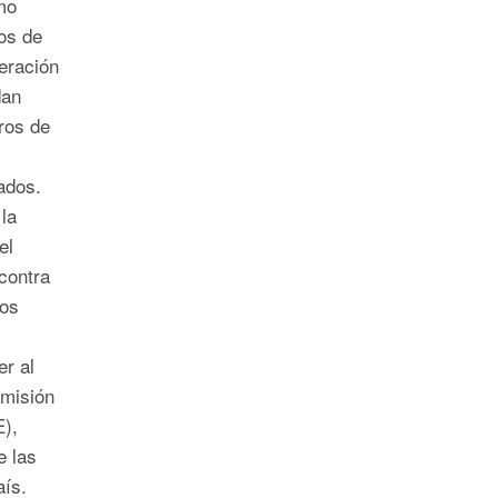
mo
os de
eración
dan
ros de
rados.
la
el
contra
los
r al
omisión
E),
e las
país.