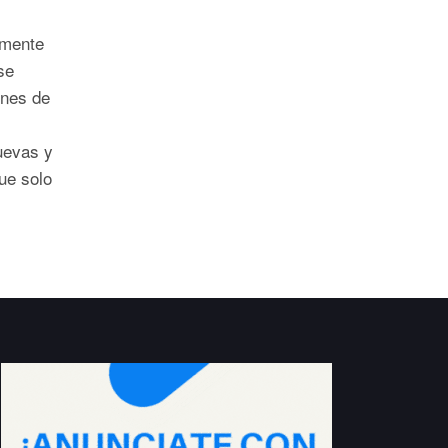
lmente
se
ones de
uevas y
ue solo