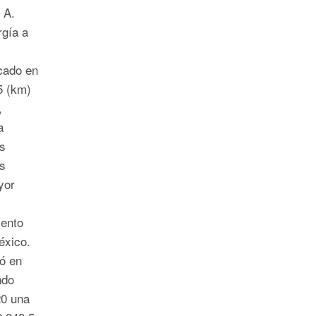
 A.
rgía a
cado en
5 (km)
,
a
s
s
yor
iento
México.
ó en
ndo
20 una