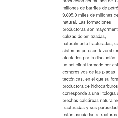
producción acumulada de 12
millones de barriles de petr
9,895.3 miles de millones d
natural. Las formaciones
productoras son mayorment
calizas dolomitizadas,
naturalmente fracturadas, c
sistemas porosos favorabl
afectados por la disolució
un anticlinal formado por es
compresivos de las placas
tectónicas, en el que su fo
productora de hidrocarburos
corresponde a una litología 
brechas calcáreas naturalm
fracturadas y sus porosidad
están asociadas a fracturas