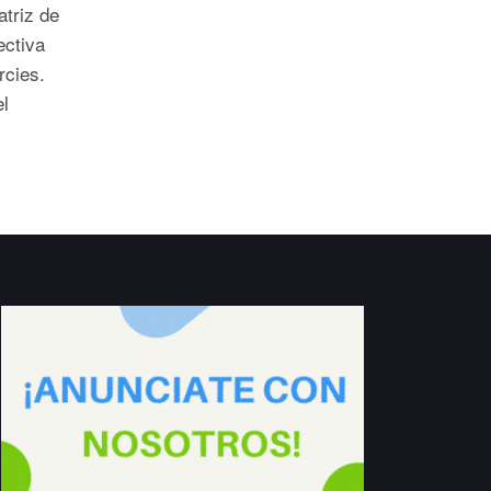
atriz de
ectiva
rcies.
l