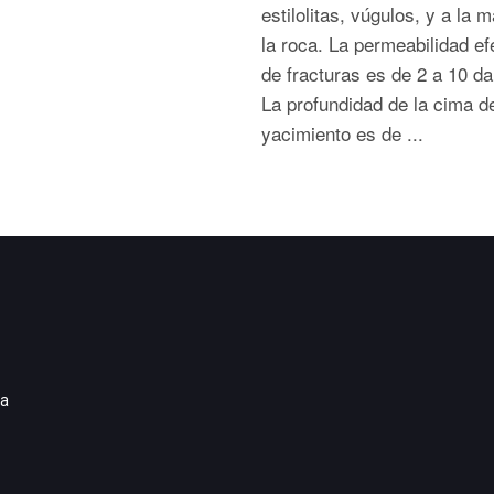
estilolitas, vúgulos, y a la m
la roca. La permeabilidad ef
de fracturas es de 2 a 10 da
La profundidad de la cima de
yacimiento es de ...
ia