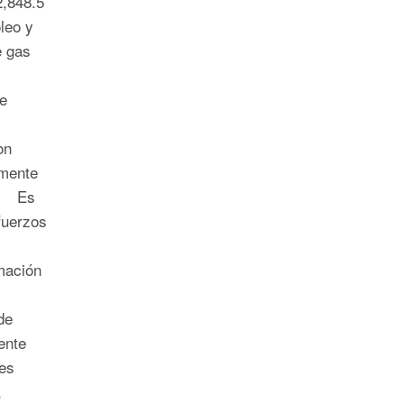
,848.5
óleo y
e gas
e
on
emente
n. Es
fuerzos
rmación
de
ente
es
,